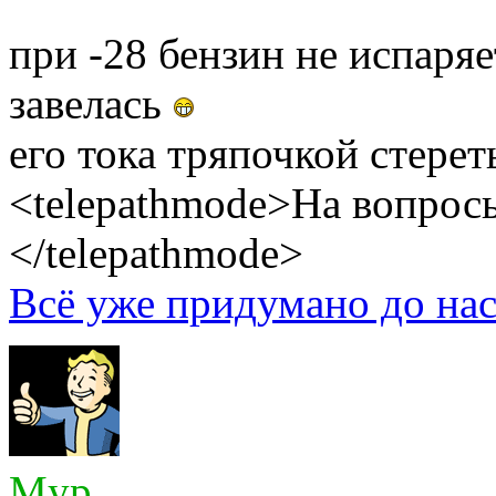
при -28 бензин не испаряе
завелась
его тока тряпочкой стерет
<telepathmode>На вопросы
</telepathmode>
Всё уже придумано до нас
Myp