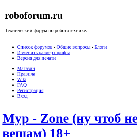
roboforum.ru
Технический форум по робототехнике.
Список форумов
‹
Общие вопросы
‹
Блоги
Изменить размер шрифта
Версия для печати
Магазин
Правила
Wiki
FAQ
Регистрация
Вход
Myp - Zone (ну чтоб 
вещам) 18+