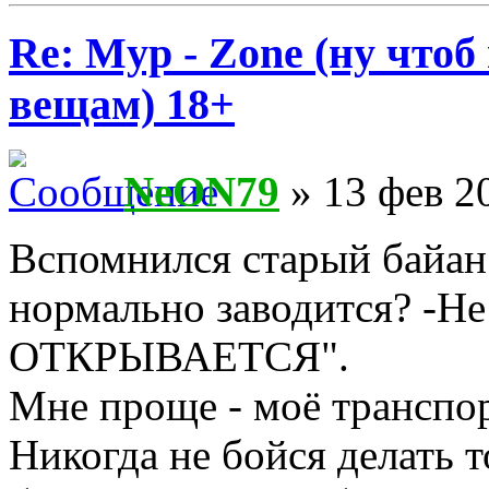
Re: Myp - Zone (ну что
вещам) 18+
NeON79
» 13 фев 2
Вспомнился старый байан
нормально заводится? -Не
ОТКРЫВАЕТСЯ".
Мне проще - моё транспор
Никогда не бойся делать т