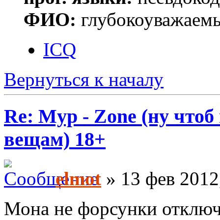
ФИО:
глубокоуважаем
ICQ
Вернуться к началу
Re: Myp - Zone (ну что
вещам) 18+
elmot
» 13 фев 2012
Мона не форсунки отключа