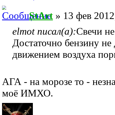
StArt
» 13 фев 2012
elmot писал(а):
Свечи не
Достаточно бензину не 
движением воздуха по
АГА - на морозе то - нез
моё ИМХО.