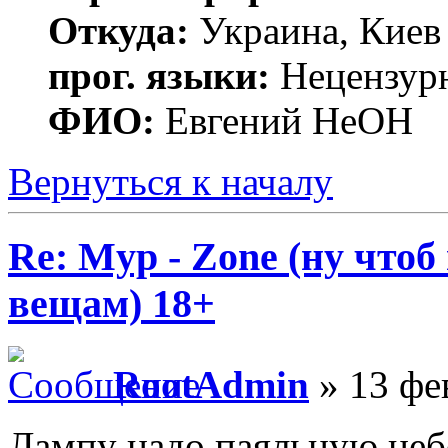
Откуда:
Украина, Киев
прог. языки:
Нецензур
ФИО:
Евгений НеОН
Вернуться к началу
Re: Myp - Zone (ну что
вещам) 18+
RootAdmin
» 13 фе
Лампу надо паяльную неб