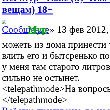
вещам) 18+
Myp
» 13 фев 2012,
можеть из дома принести 
влить его и бытсренько п
у меня там старого литро
сильно не остынет.
<telepathmode>На вопросы
</telepathmode>