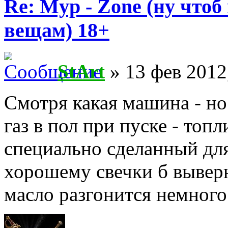
Re: Myp - Zone (ну что
вещам) 18+
StArt
» 13 фев 2012
Смотря какая машина - но
газ в пол при пуске - топ
специально сделанный для
хорошему свечки б выверн
масло разгонится немного