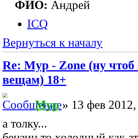
ФИО:
Андрей
ICQ
Вернуться к началу
Re: Myp - Zone (ну что
вещам) 18+
Myp
» 13 фев 2012,
а толку...
бензин то холодный как ат