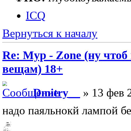
ICQ
Вернуться к началу
Re: Myp - Zone (ну что
вещам) 18+
Dmitry__
» 13 фев 
надо паяльнокй лампой б