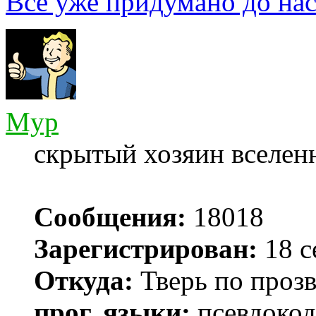
Всё уже придумано до нас
Myp
скрытый хозяин вселенн
Сообщения:
18018
Зарегистрирован:
18 с
Откуда:
Тверь по проз
прог. языки:
псевдокод 