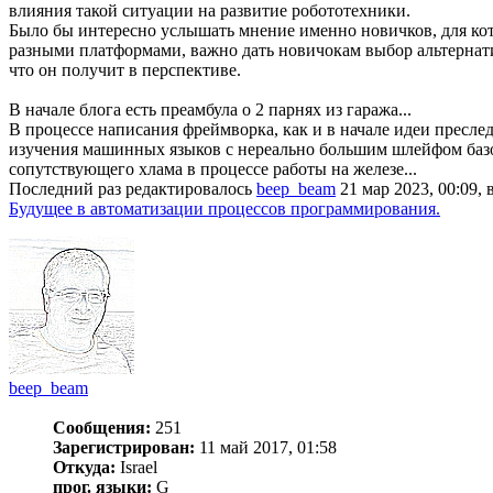
влияния такой ситуации на развитие робототехники.
Было бы интересно услышать мнение именно новичков, для кот
разными платформами, важно дать новичокам выбор альтернатив
что он получит в перспективе.
В начале блога есть преамбула о 2 парнях из гаража...
В процессе написания фреймворка, как и в начале идеи пресле
изучения машинных языков с нереально большим шлейфом базовы
сопутствующего хлама в процессе работы на железе...
Последний раз редактировалось
beep_beam
21 мар 2023, 00:09, 
Будущее в автоматизации процессов программирования.
beep_beam
Сообщения:
251
Зарегистрирован:
11 май 2017, 01:58
Откуда:
Israel
прог. языки:
G