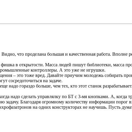
 Видно, что проделана большая и качественная работа. Вполне р
я фишка в открытости. Масса людей пишут библиотеки, масса п
ь промышленные контроллеры. А это уже не игрушки.
ения – это тоже вред. Давайте приучим молодежь собирать про
ут сосредоточиться на задаче.
ще надо гораздо больше, чем тех, кто этот станок разрабатывает
огда надо сделать управлялку по БТ с 3-мя кнопками. А, когда тр
вою задачу. Благодаря огромному количеству информации порог 
хрофазатронов на одних конструкторах не научишь. Пусть думат