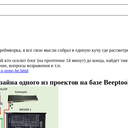
фреймворка, я все свои мысли собрал в единую кучу где рассмот
кто осилит блог (на прочтение 14 минут) до конца, найдет там 
ие, вопросы возражения и т.п.
u-x-none-he.html
йна одного из проектов на базе Beeptool