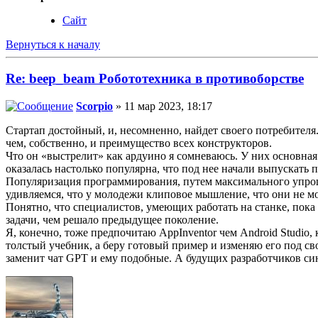
Сайт
Вернуться к началу
Re: beep_beam Робототехника в противоборстве
Scorpio
» 11 мар 2023, 18:17
Стартап достойный, и, несомненно, найдет своего потребителя.
чем, собственно, и преимущество всех конструкторов.
Что он «выстрелит» как ардуино я сомневаюсь. У них основна
оказалась настолько популярна, что под нее начали выпускат
Популяризация программирования, путем максимального упрощ
удивляемся, что у молодежи клиповое мышление, что они не мог
Понятно, что специалистов, умеющих работать на станке, пока е
задачи, чем решало предыдущее поколение.
Я, конечно, тоже предпочитаю AppInventor чем Android Studio, к
толстый учебник, а беру готовый пример и изменяю его под с
заменит чат GPT и ему подобные. А будущих разработчиков син