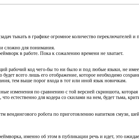
адач тыкать в графике огромное количество переключателей и п
о и сложно для понимания.
еймворк в работе. Пока к сожалению времени не хватает.
ущий рабочий код чего-бы то ни было и под любые языки, не име
то будет всего лишь его отображение, которое необходимо сохр
ания, тем выше порог входа в тот или иной язык новичкам.
ные изменения по сравнению с той версией скриншота, которая 
го, что естественно для кодера со скилами на нем, будет тьма, кр
тм вендингового робота по приготовлению напитков смузи, шей
реймворка, именно об этом в публикации речь и идет, это ожидае