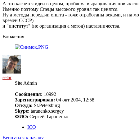
А что касается идеи в целом, проблема выращивания новых спе
Именно поэтому Спецы высокого уровня так ценятся.
Ну а методы передачи опыта - тоже отработаны веками, и на м
времен CCCP)
и "институт" (не организация а метод) наставничества.
Вложения
setar
Site Admin
Сообщения:
10992
Зарегистрирован:
04 окт 2004, 12:58
Откуда:
St.Petersburg
Skype:
taranenko.sergey
ФИО:
Сергей Тараненко
ICQ
Вернуться к началу