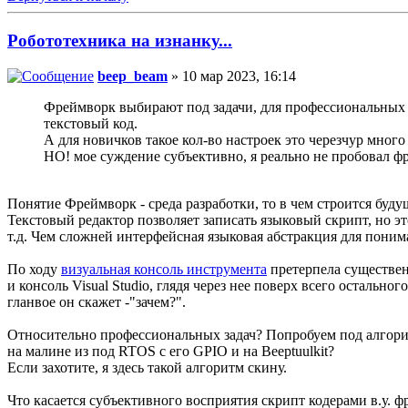
Робототехника на изнанку...
beep_beam
» 10 мар 2023, 16:14
Фреймворк выбирают под задачи, для профессиональных з
текстовый код.
А для новичков такое кол-во настроек это черезчур мног
НО! мое суждение субъективно, я реально не пробовал фр
Понятие Фреймворк - среда разработки, то в чем строится буд
Текстовый редактор позволяет записать языковый скрипт, но э
т.д. Чем сложней интерфейсная языковая абстракция для поним
По ходу
визуальная консоль инструмента
претерпела существен
и консоль Visual Studio, глядя через нее поверх всего остально
гланвое он скажет -"зачем?".
Относительно профессиональных задач? Попробуем под алгори
на малине из под RTOS с его GPIO и на Beeptuulkit?
Если захотите, я здесь такой алгоритм скину.
Что касается субъективного восприятия скрипт кодерами в.у. ф