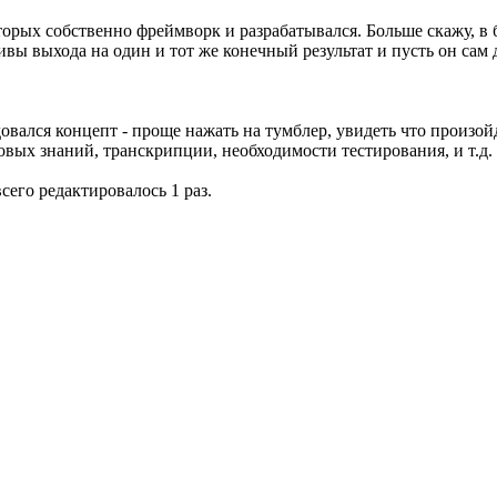
орых собственно фреймворк и разрабатывался. Больше скажу, в 
ы выхода на один и тот же конечный результат и пусть он сам д
довался концепт - проще нажать на тумблер, увидеть что произо
х знаний, транскрипции, необходимости тестирования, и т.д. и
всего редактировалось 1 раз.