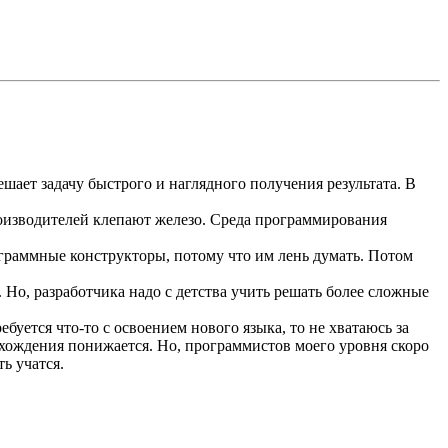
ешает задачу быстрого и наглядного получения результата. В
роизводителей клепают железо. Среда программирования
граммные конструкторы, потому что им лень думать. Потом
. Но, разработчика надо с детства учить решать более сложные
ебуется что-то с освоением нового языка, то не хватаюсь за
вхождения понижается. Но, программистов моего уровня скоро
ь учатся.