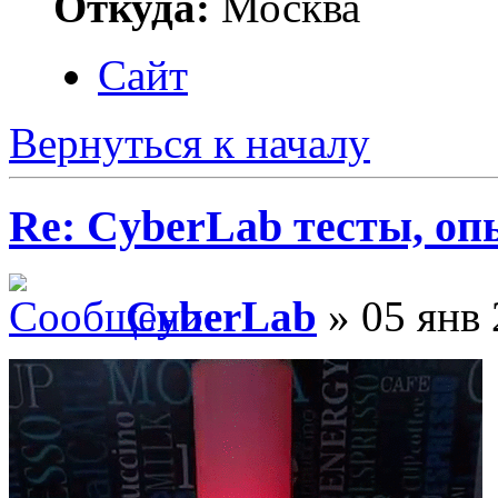
Откуда:
Москва
Сайт
Вернуться к началу
Re: CyberLab тесты, о
CyberLab
» 05 янв 