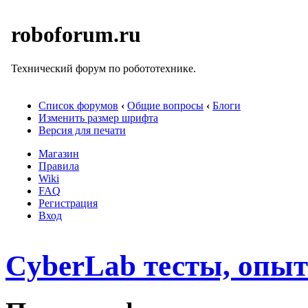
roboforum.ru
Технический форум по робототехнике.
Список форумов
‹
Общие вопросы
‹
Блоги
Изменить размер шрифта
Версия для печати
Магазин
Правила
Wiki
FAQ
Регистрация
Вход
CyberLab тесты, опы