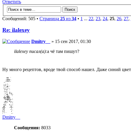
Ответить
Сообщений: 505 •
Страница
25
из
34
•
1
...
22
,
23
,
24
,
25
,
26
,
27
,
Re: ilalexey
Dmitry__
» 15 сен 2017, 01:30
ilalexey писал(а):
а чё там пишут?
Ну много рецептов, вроде твой способ нашел. Даже синий цве
Dmitry__
Сообщения:
8033