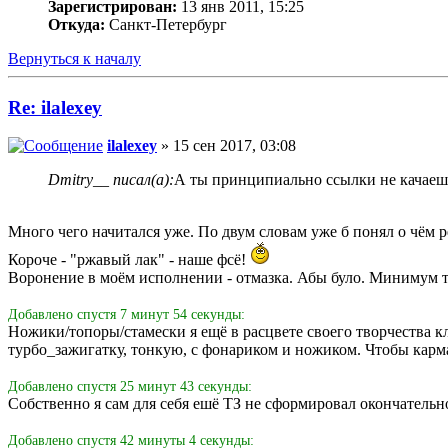
Зарегистрирован:
13 янв 2011, 15:25
Откуда:
Санкт-Петербург
Вернуться к началу
Re: ilalexey
ilalexey
» 15 сен 2017, 03:08
Dmitry__ писал(а):
А ты принципиально ссылки не качаеш
Много чего начитался уже. По двум словам уже б понял о чём р
Короче - "ржавый лак" - наше фсё!
Воронение в моём исполнении - отмазка. Абы було. Минимум т
Добавлено спустя 7 минут 54 секунды:
Ножики/топоры/стамески я ещё в расцвете своего творчества кл
турбо_зажигатку, тонкую, с фонариком и ножиком. Чтобы карман
Добавлено спустя 25 минут 43 секунды:
Собственно я сам для себя ешё ТЗ не сформировал окончательно
Добавлено спустя 42 минуты 4 секунды: