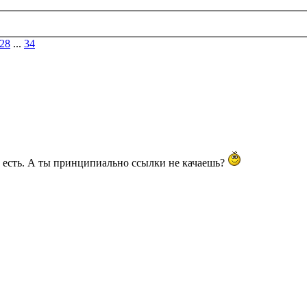
28
...
34
т есть. А ты принципиально ссылки не качаешь?