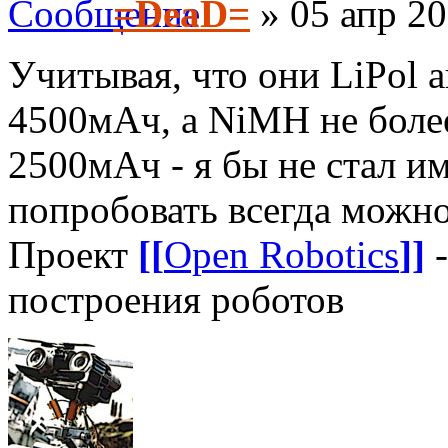
=DeaD=
» 05 апр 20
Учитывая, что они LiPol 
4500мАч, а NiMH не боле
2500мАч - я бы не стал им
попробовать всегда можн
Проект
[[
Open Robotics
]]
-
построения роботов