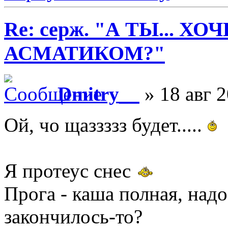
Re: серж. "А ТЫ... Х
АСМАТИКОМ?"
Dmitry__
» 18 авг 2
Ой, чо щаззззз будет.....
Я протеус снес
Прога - каша полная, надо
закончилось-то?