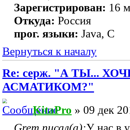
Зарегистрирован:
16 м
Откуда:
Россия
прог. языки:
Java, C
Вернуться к началу
Re: серж. "А ТЫ... Х
АСМАТИКОМ?"
KitaPro
» 09 дек 20
Grem писал(а):
У нас в 