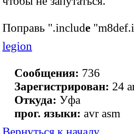
чтобы не запутаться.
Поправь ".includ
e
"m8def.i
legion
Сообщения:
736
Зарегистрирован:
24 а
Откуда:
Уфа
прог. языки:
avr asm
Вернуться к началу