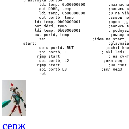
    ;nastroyka portov
           ldi temp, 0b00000000          ;naznacha
           out DDRB, temp                ;запись в
           ldi temp, 0b00000000          ;0 na vih
           out portb, temp               ;вывод по
         ldi temp, 0b00000001            ;пдорт д,
         out ddrd, temp                  ;запись в
         ldi temp, 0b00000001            ; podnyaz
         out portd, temp                  ;вывод п
           sei                    ;idem na start 
    start:                               ;glavnaia
           sbis portd, BUT              ;schit kno
           sbi portb, L1              ; vkl led1
          rjmp start                     ; на счит
           sbi portb, L2               ;вкл лед
          rjmp start                     ;на счит 
           sbi portb,L3               ;вкл лед3
           ret
серж