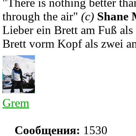
"There is nothing better th
through the air"
(с)
Shane 
Lieber ein Brett am Fuß als
Brett vorm Kopf als zwei a
Grem
Сообщения:
1530