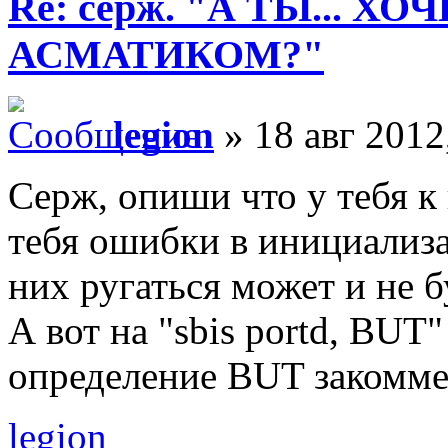
Re: серж. "А ТЫ... Х
АСМАТИКОМ?"
legion
» 18 авг 2012
Серж, опиши что у тебя к
тебя ошибки в инициализа
них ругаться может и не б
А вот на "sbis portd, BUT"
определение BUT закомме
legion