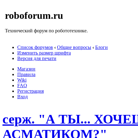
roboforum.ru
Технический форум по робототехнике.
Список форумов
‹
Общие вопросы
‹
Блоги
Изменить размер шрифта
Версия для печати
Магазин
Правила
Wiki
FAQ
Регистрация
Вход
серж. "А ТЫ... ХОЧ
АСМАТИКОМ?"