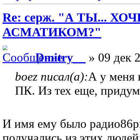
Re: серж. "А ТЫ... Х
АСМАТИКОМ?"
Dmitry__
» 09 дек 2
boez писал(а):
А у меня 
ПК. Из тех еще, придум
И имя ему было радио86рк
получались из этих люде