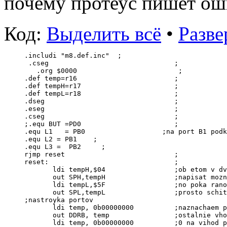
почему протеус пишет оши
Код:
Выделить всё
•
Разве
.includi "m8.def.inc"  ;
 .cseg                               ;
   .org $0000                         ;
.def temp=r16                        ;
.def tempH=r17                       ;
.def tempL=r18                       ;
.dseg                                ;
.eseg                                ;
.cseg                                ;
;.equ BUT =PD0                       ;
.equ L1   = PB0                   ;na port B1 podk
.equ L2 = PB1    ;
.equ L3 =  PB2     ;
rjmp reset                           ;
reset:                               ;
       ldi tempH,$04                 ;ob etom v dv
       out SPH,tempH                 ;napisat mozn
       ldi tempL,$5F                 ;no poka rano
       out SPL,tempL                 ;prosto schit
;nastroyka portov
       ldi temp, 0b00000000          ;naznachaem p
       out DDRB, temp                ;ostalnie vho
       ldi temp, 0b00000000          ;0 na vihod p