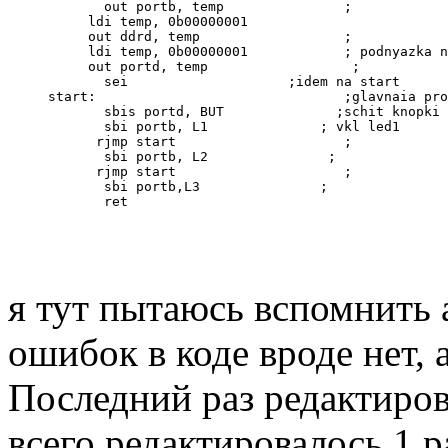
       out portb, temp               ;
     ldi temp, 0b00000001
     out ddrd, temp                  ;
     ldi temp, 0b00000001            ; podnyazka n
     out portd, temp                  ;
       sei                    ;idem na start 
start:                               ;glavnaia pro
       sbis portd, BUT              ;schit knopki
       sbi portb, L1              ; vkl led1
      rjmp start                     ;        
       sbi portb, L2               ;
      rjmp start                     ;
       sbi portb,L3               ;
       ret
я тут пытаюсь вспомнить а
ошибок в коде вроде нет, 
Последний раз редактиро
всего редактировалось 1 р