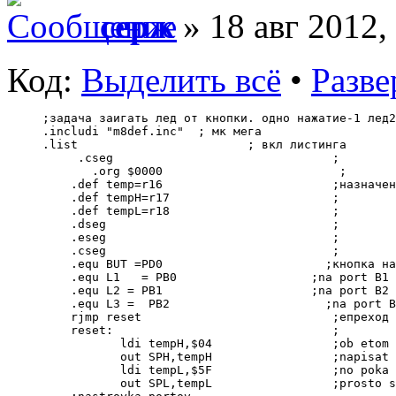
серж
» 18 авг 2012,
Код:
Выделить всё
•
Разве
;задача заигать лед от кнопки. одно нажатие-1 лед2
.includi "m8def.inc"  ; мк мега 
.list                        ; вкл листинга
     .cseg                               ;
       .org $0000                         ;
    .def temp=r16                        ;назначен
    .def tempH=r17                       ;
    .def tempL=r18                       ;
    .dseg                                ;
    .eseg                                ;
    .cseg                                ;
    .equ BUT =PD0                       ;кнопка на
    .equ L1   = PB0                   ;na port B1 
    .equ L2 = PB1                     ;na port B2 
    .equ L3 =  PB2                      ;na port B
    rjmp reset                           ;епреход 
    reset:                               ;
           ldi tempH,$04                 ;ob etom 
           out SPH,tempH                 ;napisat 
           ldi tempL,$5F                 ;no poka 
           out SPL,tempL                 ;prosto s