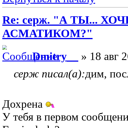
Re: серж. "А ТЫ... Х
АСМАТИКОМ?"
Dmitry__
» 18 авг 2
серж писал(а):
дим, пос
Дохрена
У тебя в первом сообщени