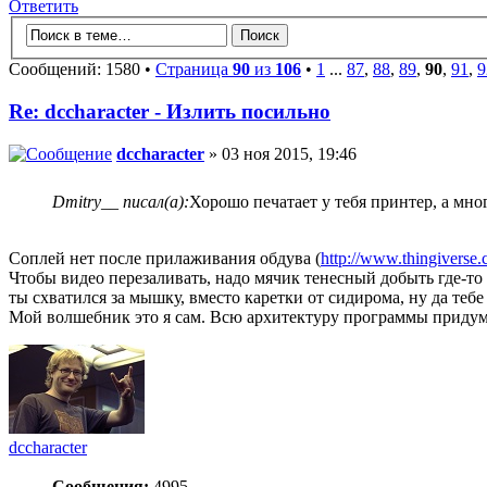
Ответить
Сообщений: 1580 •
Страница
90
из
106
•
1
...
87
,
88
,
89
,
90
,
91
,
9
Re: dccharacter - Излить посильно
dccharacter
» 03 ноя 2015, 19:46
Dmitry__ писал(а):
Хорошо печатает у тебя принтер, а мн
Соплей нет после прилаживания обдува (
http://www.thingiverse
Чтобы видео перезаливать, надо мячик тенесный добыть где-то 
ты схватился за мышку, вместо каретки от сидирома, ну да тебе
Мой волшебник это я сам. Всю архитектуру программы придумал
dccharacter
Сообщения:
4995