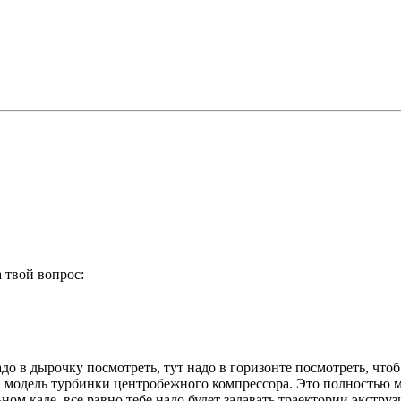
а твой вопрос:
о в дырочку посмотреть, тут надо в горизонте посмотреть, чтоб ко
а модель турбинки центробежного компрессора. Это полностью м
ном каде, все равно тебе надо будет задавать траектории экстру