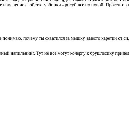
 изменение свойств турбинки - рисуй все по новой. Протектор ш
 понимаю, почему ты схватился за мышку, вместо каретки от сид
жный напильнинг. Тут не все могут кочергу к брушлесику придела