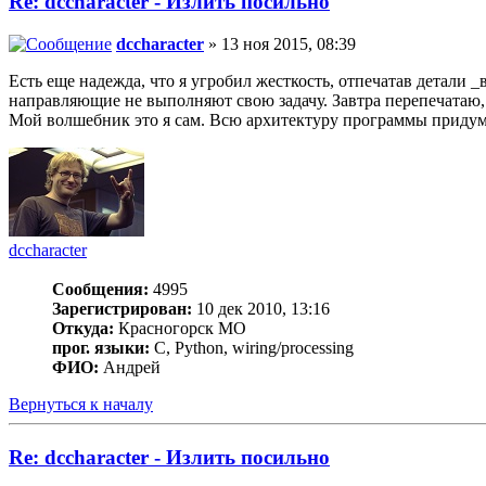
Re: dccharacter - Излить посильно
dccharacter
» 13 ноя 2015, 08:39
Есть еще надежда, что я угробил жесткость, отпечатав детали _
направляющие не выполняют свою задачу. Завтра перепечатаю, х
Мой волшебник это я сам. Всю архитектуру программы придумал
dccharacter
Сообщения:
4995
Зарегистрирован:
10 дек 2010, 13:16
Откуда:
Красногорск МО
прог. языки:
C, Python, wiring/processing
ФИО:
Андрей
Вернуться к началу
Re: dccharacter - Излить посильно