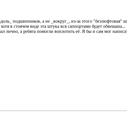
вдоль_ подшипников, а не _вокруг_, из-за этого "безлюфтовая" ш
отя в стоячем виде эта штука вся саппортами будет обвешана...
 лично, а ребята помогли воплотить её. Я бы и сам мог написать