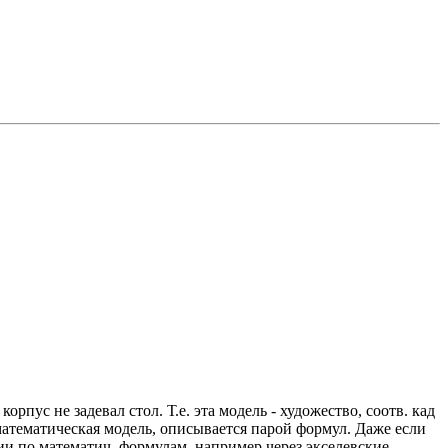
рпус не задевал стол. Т.е. эта модель - художество, соотв. кад
атематическая модель, описывается парой формул. Даже если
зии по математич. формулам, например через экселевские