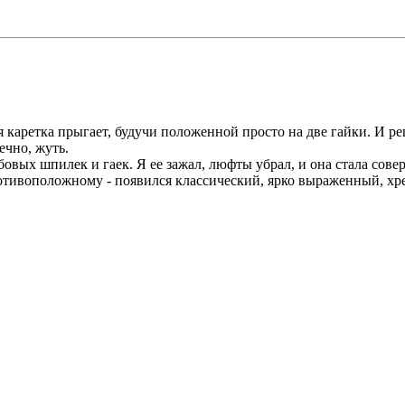
я каретка прыгает, будучи положенной просто на две гайки. И р
ечно, жуть.
ьбовых шпилек и гаек. Я ее зажал, люфты убрал, и она стала сов
противоположному - появился классический, ярко выраженный, х