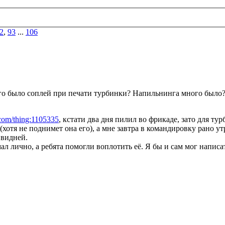
2
,
93
...
106
ого было соплей при печати турбинки? Напильнинга много было
.com/thing:1105335
, кстати два дня пилил во фрикаде, зато для ту
(хотя не поднимет она его), а мне завтра в командировку рано 
 видней.
 лично, а ребята помогли воплотить её. Я бы и сам мог написать