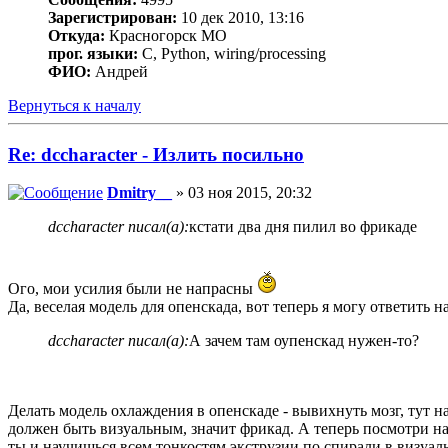
Зарегистрирован:
10 дек 2010, 13:16
Откуда:
Красногорск МО
прог. языки:
C, Python, wiring/processing
ФИО:
Андрей
Вернуться к началу
Re: dccharacter - Излить посильно
Dmitry__
» 03 ноя 2015, 20:32
dccharacter писал(а):
кстати два дня пилил во фрикаде
Ого, мои усилия были не напрасны
Да, веселая модель для опенскада, вот теперь я могу ответить н
dccharacter писал(а):
А зачем там оупенскад нужен-то?
Делать модель охлаждения в опенскаде - вывихнуть мозг, тут над
должен быть визуальным, значит фрикад. А теперь посмотри н
ты и научишься всем тонкостям экструзии по спирали в визуаль