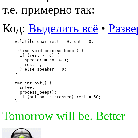
т.е. примерно так:
Код:
Выделить всё
•
Разве
volatile char rest = 0, cnt = 0;
inline void process_beep() {
  if (rest >= 0) {
    speaker = cnt & 1;
    rest--;
  } else speaker = 0;
}
tmr_int_ovf() {
  cnt++;
  process_beep();
  if (button_is_pressed) rest = 50;
}
Tomorrow will be. Better