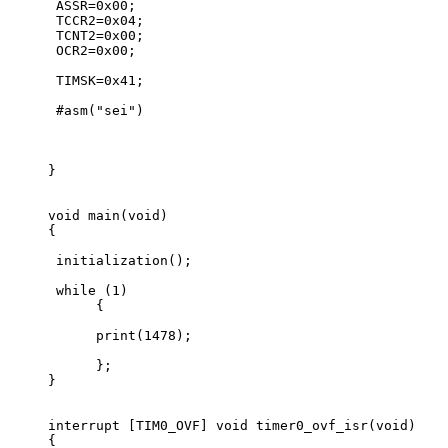
 ASSR=0x00;
 TCCR2=0x04;
 TCNT2=0x00;
 OCR2=0x00;
 TIMSK=0x41;   
 #asm("sei") 
}
void main(void)
{
 initialization();  
 while (1)
      {  
      print(1478);       
      };
}          
interrupt [TIM0_OVF] void timer0_ovf_isr(void)
{         