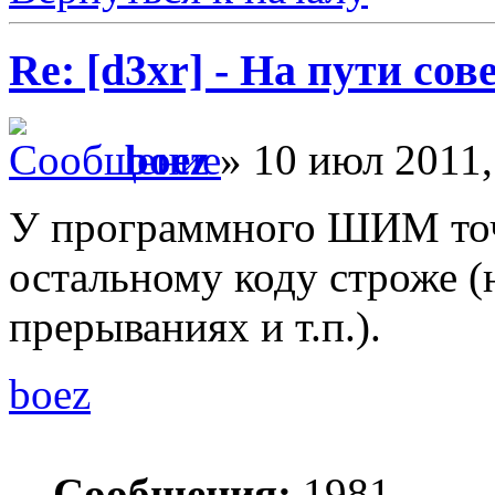
Re: [d3xr] - На пути со
boez
» 10 июл 2011,
У программного ШИМ точ
остальному коду строже (
прерываниях и т.п.).
boez
Сообщения:
1981