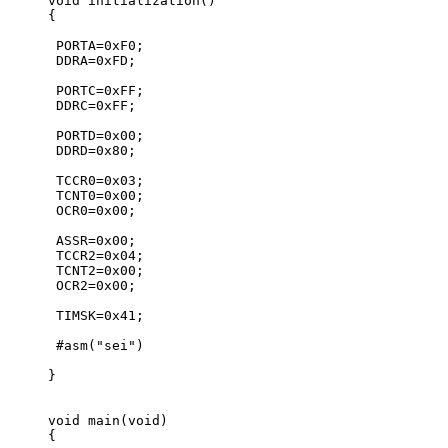
void initialization()
{ 
 PORTA=0xF0;
 DDRA=0xFD;             
 PORTC=0xFF;
 DDRC=0xFF;  
 PORTD=0x00;
 DDRD=0x80;
 TCCR0=0x03;
 TCNT0=0x00;
 OCR0=0x00;
 ASSR=0x00;
 TCCR2=0x04;
 TCNT2=0x00;
 OCR2=0x00;
 TIMSK=0x41;   
 #asm("sei") 
}
void main(void)
{