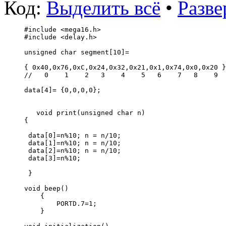
Код:
Выделить всё
•
Разве
#include <mega16.h> 
#include <delay.h> 
unsigned char segment[10]= 
{ 0x40,0x76,0xC,0x24,0x32,0x21,0x1,0x74,0x0,0x20 }
//   0    1    2   3    4    5   6    7   8    9  
data[4]= {0,0,0,0};                               
   void print(unsigned char n)                    
{ 
 data[0]=n%10; n = n/10;                          
 data[1]=n%10; n = n/10;    
 data[2]=n%10; n = n/10;     
 data[3]=n%10; 
 }
void beep()
    { 
        PORTD.7=1;       
    }