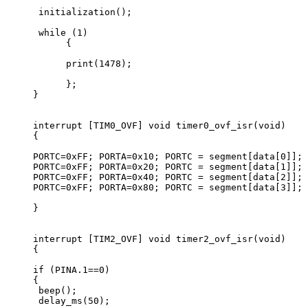
 initialization();  
 while (1)
      {  
      print(1478);       
      };
}          
interrupt [TIM0_OVF] void timer0_ovf_isr(void)
{         
PORTC=0xFF; PORTA=0x10; PORTC = segment[data[0]]; 
PORTC=0xFF; PORTA=0x20; PORTC = segment[data[1]]; 
PORTC=0xFF; PORTA=0x40; PORTC = segment[data[2]]; 
PORTC=0xFF; PORTA=0x80; PORTC = segment[data[3]]; 
}
interrupt [TIM2_OVF] void timer2_ovf_isr(void)
{ 
if (PINA.1==0)
{
 beep();
 delay_ms(50);