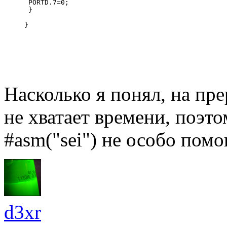
 PORTD.7=0;
 } 
}
Насколько я понял, на пр
не хватает времени, поэтом
#asm("sei") не особо помог
d3xr