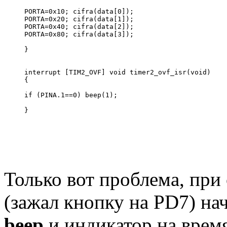
PORTA=0x10; cifra(data[0]); 
PORTA=0x20; cifra(data[1]);
PORTA=0x40; cifra(data[2]);
PORTA=0x80; cifra(data[3]);
}
interrupt [TIM2_OVF] void timer2_ovf_isr(void)
{ 
if (PINA.1==0) beep(1); 
}
Только вот проблема, при
(зажал кнопку на PD7) на
beep
и индикатор на время