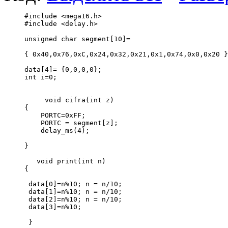
#include <mega16.h> 
#include <delay.h> 
unsigned char segment[10]= 
{ 0x40,0x76,0xC,0x24,0x32,0x21,0x1,0x74,0x0,0x20 }
data[4]= {0,0,0,0};
int i=0;             
     void cifra(int z)
{  
    PORTC=0xFF;   
    PORTC = segment[z];
    delay_ms(4); 
}
   void print(int n)
{ 
 data[0]=n%10; n = n/10;   
 data[1]=n%10; n = n/10;    
 data[2]=n%10; n = n/10;     
 data[3]=n%10; 
 }