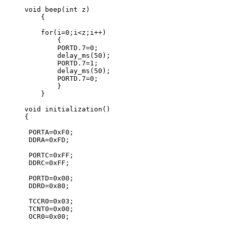
void beep(int z)
    {  
    for(i=0;i<z;i++)
        {
        PORTD.7=0;
        delay_ms(50); 
        PORTD.7=1;
        delay_ms(50); 
        PORTD.7=0;
        } 
    }
void initialization()
{ 
 PORTA=0xF0;
 DDRA=0xFD;             
 PORTC=0xFF;
 DDRC=0xFF;  
 PORTD=0x00;
 DDRD=0x80;
 TCCR0=0x03;
 TCNT0=0x00;
 OCR0=0x00;