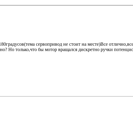
80градусов(тема сервопривод не стоит на месте)Все отлично,все
о? Но только,что бы мотор вращался дискретно ручки потенци