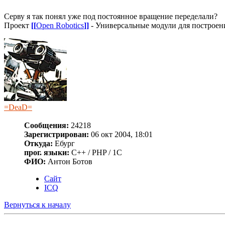
Серву я так понял уже под постоянное вращение переделали?
Проект
[[
Open Robotics
]]
- Универсальные модули для построен
=DeaD=
Сообщения:
24218
Зарегистрирован:
06 окт 2004, 18:01
Откуда:
Ебург
прог. языки:
C++ / PHP / 1C
ФИО:
Антон Ботов
Сайт
ICQ
Вернуться к началу