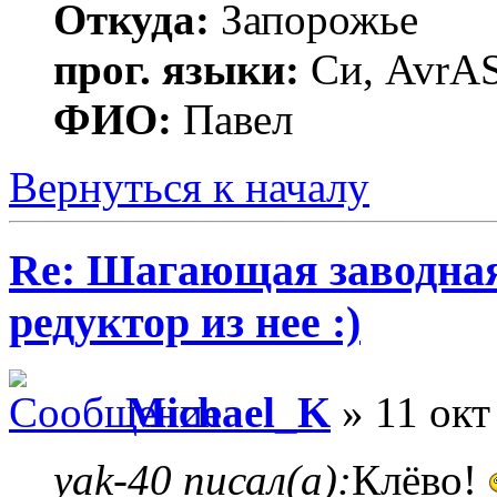
Откуда:
Запорожье
прог. языки:
Си, AvrAS
ФИО:
Павел
Вернуться к началу
Re: Шагающая заводная 
редуктор из нее :)
Michael_K
» 11 окт
yak-40 писал(а):
Клёво!