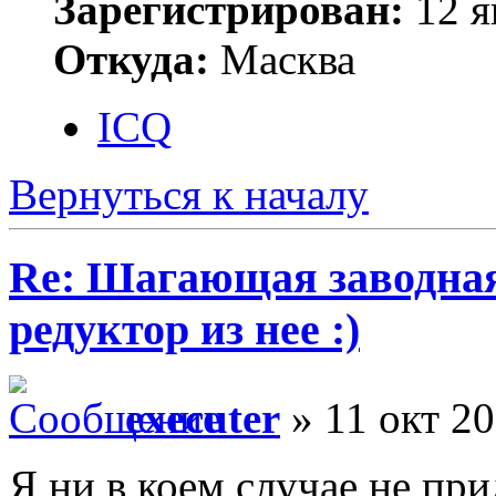
Зарегистрирован:
12 я
Откуда:
Масква
ICQ
Вернуться к началу
Re: Шагающая заводная 
редуктор из нее :)
executer
» 11 окт 20
Я ни в коем случае не при