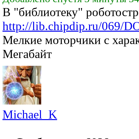
В "библиотеку" роботостро
http://lib.chipdip.ru/069
Мелкие моторчики с харак
Мегабайт
Michael_K