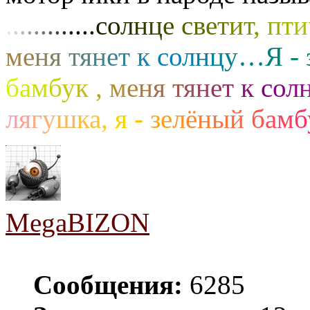
.
.
.
.
.
.
.
.
.
.
.
.
.
с
о
л
н
ц
е
с
в
е
т
и
т
,
п
т
и
м
е
н
я
т
я
н
е
т
к
с
о
л
н
ц
у
…
Я
-
б
а
м
б
у
к
,
м
е
н
я
т
я
н
е
т
к
с
о
л
л
я
г
у
ш
к
а
,
я
-
з
е
л
ё
н
ы
й
б
а
м
б
MegaBIZON
Сообщения:
6285