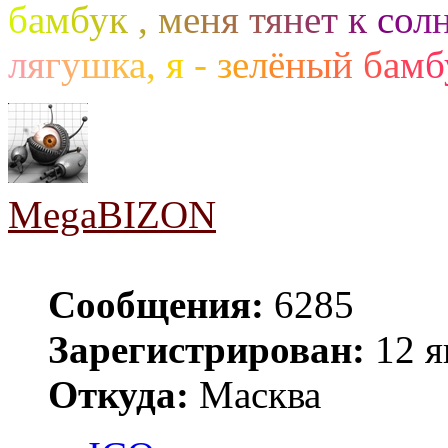
б
а
м
б
у
к
,
м
е
н
я
т
я
н
е
т
к
с
о
л
л
я
г
у
ш
к
а
,
я
-
з
е
л
ё
н
ы
й
б
а
м
б
MegaBIZON
Сообщения:
6285
Зарегистрирован:
12 я
Откуда:
Масква