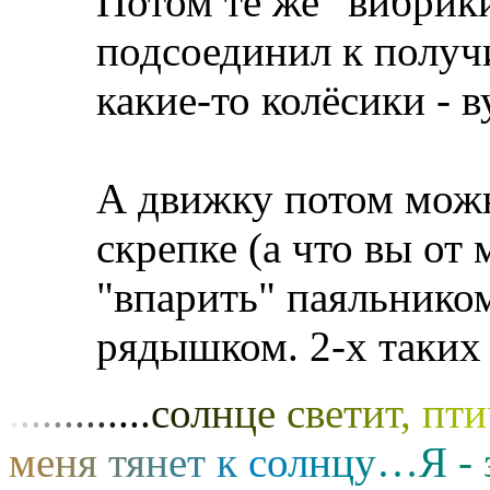
Потом те же "вибрик
подсоединил к получ
какие-то колёсики - ву
А движку потом можн
скрепке (а что вы от 
"впарить" паяльником
рядышком. 2-х таких 
.
.
.
.
.
.
.
.
.
.
.
.
.
с
о
л
н
ц
е
с
в
е
т
и
т
,
п
т
и
м
е
н
я
т
я
н
е
т
к
с
о
л
н
ц
у
…
Я
-