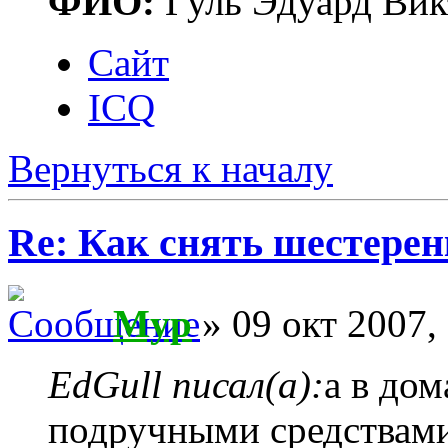
ФИО:
Гуль Эдуард Вик
Сайт
ICQ
Вернуться к началу
Re: Как снять шестерен
Myp
» 09 окт 2007,
EdGull писал(а):
а в до
подручными средствами