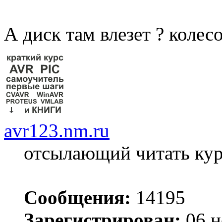
А диск там влезет ? колес
avr123.nm.ru
отсылающий читать ку
Сообщения:
14195
Зарегистрирован:
06 н