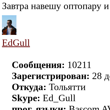
Завтра навешу оптопару и
EdGull
Сообщения:
10211
Зарегистрирован:
28 д
Откуда:
Тольятти
Skype:
Ed_Gull
прог. языки:
Bascom AV