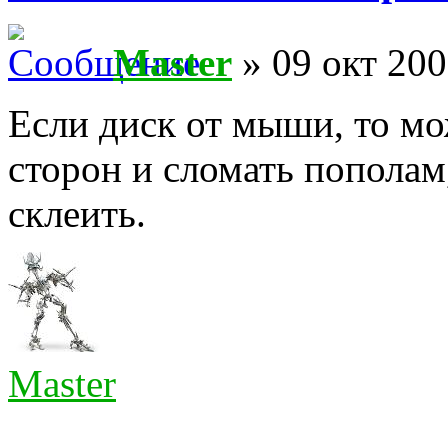
Master
» 09 окт 200
Если диск от мыши, то мо
сторон и сломать пополам,
склеить.
Master