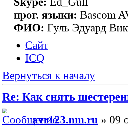
Skype:
Ed_Gull
прог. языки:
Bascom AV
ФИО:
Гуль Эдуард Вик
Сайт
ICQ
Вернуться к началу
Re: Как снять шестерен
avr123.nm.ru
» 09 о