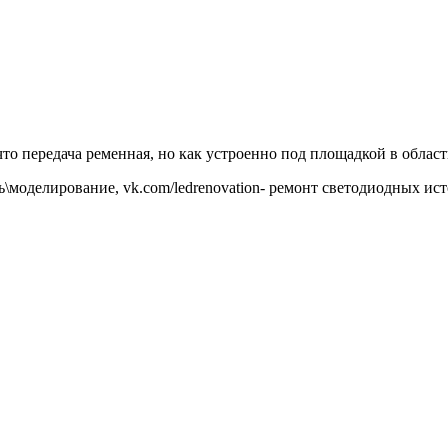
 что передача ременная, но как устроенно под площадкой в облас
ать\моделирование, vk.com/ledrenovation- ремонт светодиодных ис