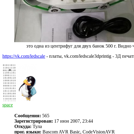
это одна из центрифуг для двух банок 500 г. Видно
https://vk.com/ledscale
- платы, vk.com/ledscale3dprintig - 3Д печ
space
Сообщения:
565
Зарегистрирован:
17 июн 2007, 23:44
Откуда:
Тула
прог. языки:
Bascom AVR Basic, CodeVisionAVR