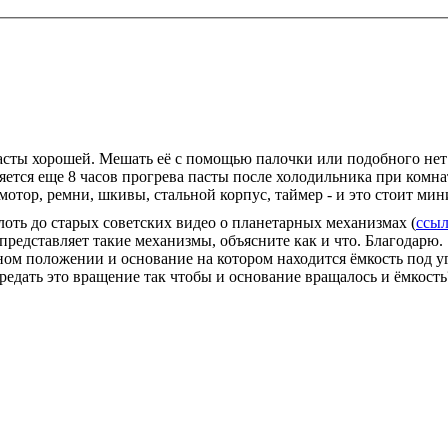
 пасты хорошей. Мешать её с помощью палочки или подобного не
яется еще 8 часов прогрева пасты после холодильника при комн
 мотор, ремни, шкивы, стальной корпус, таймер - и это стоит м
лоть до старых советских видео о планетарных механизмах (
ссыл
представляет такие механизмы, объясните как и что. Благодарю.
ном положении и основание на котором находится ёмкость под у
редать это вращение так чтобы и основание вращалось и ёмкост