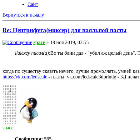
Сайт
Вернуться к началу
Re: Центрифуга(миксер) для паяльной пасты
space
» 18 ноя 2019, 03:55
ilalexey писал(а):
Во ты блин дал - "убил аж целый день". 
когда по существу сказать нечего, лучше промолчать, умней каз
https://vk.com/ledscale
- платы, vk.com/ledscale3dprintig - 3Д печ
space
Сообщения:
565