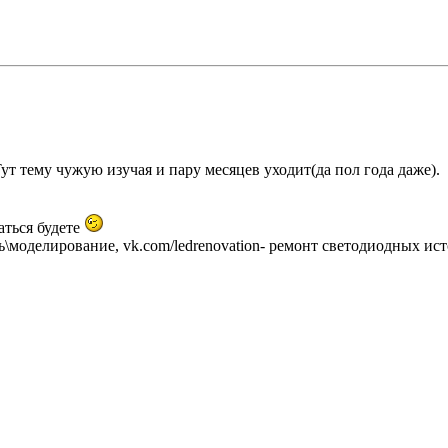
Тут тему чужую изучая и пару месяцев уходит(да пол года даже).
аться будете
ать\моделирование, vk.com/ledrenovation- ремонт светодиодных ис