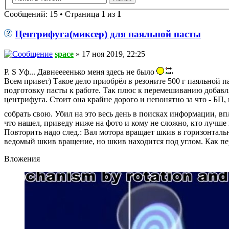
Сообщений: 15 • Страница
1
из
1
Центрифуга(миксер) для паяльной пасты
space
» 17 ноя 2019, 22:25
P. S Уф... Давнеееенько меня здесь не было
Всем привет) Такое дело приобрёл в резоните 500 г паяльной
подготовку пасты к работе. Так плюс к перемешиванию добавл
центрифуга. Стоит она крайне дорого и непонятно за что - БП,
собрать свою. Убил на это весь день в поисках информации, вп
что нашел, приведу ниже на фото и кому не сложно, кто лучше 
Повторить надо след.: Вал мотора вращает шкив в горизонталь
ведомый шкив вращение, но шкив находится под углом. Как пе
Вложения