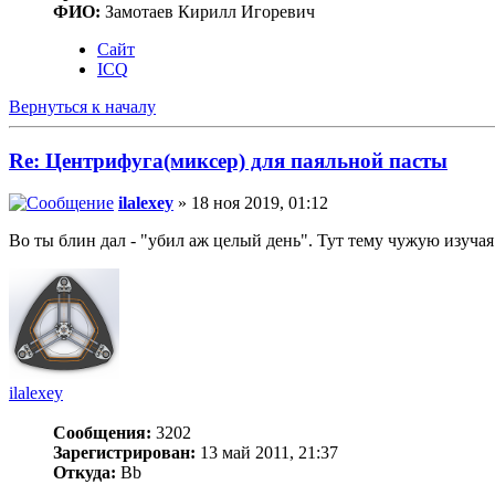
ФИО:
Замотаев Кирилл Игоревич
Сайт
ICQ
Вернуться к началу
Re: Центрифуга(миксер) для паяльной пасты
ilalexey
» 18 ноя 2019, 01:12
Во ты блин дал - "убил аж целый день". Тут тему чужую изучая 
ilalexey
Сообщения:
3202
Зарегистрирован:
13 май 2011, 21:37
Откуда:
Bb