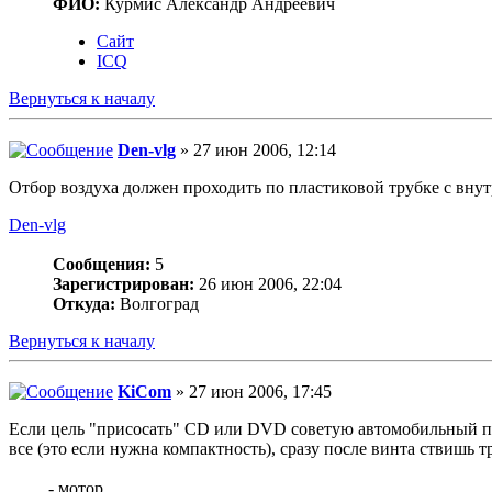
ФИО:
Курмис Александр Андреевич
Сайт
ICQ
Вернуться к началу
Den-vlg
» 27 июн 2006, 12:14
Отбор воздуха должен проходить по пластиковой трубке с внут
Den-vlg
Сообщения:
5
Зарегистрирован:
26 июн 2006, 22:04
Откуда:
Волгоград
Вернуться к началу
KiCom
» 27 июн 2006, 17:45
Если цель "присосать" CD или DVD советую автомобильный пы
все (это если нужна компактность), сразу после винта ствишь 
_ - мотор