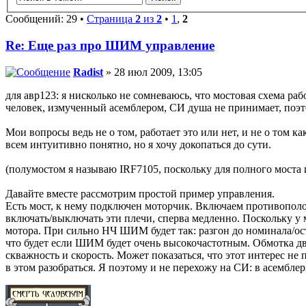
Сообщений: 29 •
Страница
2
из
2
•
1
,
2
Re: Еще раз про ШИМ управление
Radist
» 28 июл 2009, 13:05
для авр123: я нисколько не сомневаюсь, что мостовая схема раб
человек, измученный асемблером, СИ душа не принимает, поэт
Мои вопросы ведь не о том, работает это или нет, и не о том 
всем интуитивно понятно, но я хочу докопаться до сути.
(полумостом я называю IRF7105, поскольку для полного моста 
Давайте вместе рассмотрим простой пример управления.
Есть мост, к нему подключен моторчик. Включаем противополож
включать/выключать эти плечи, сперва медленно. Поскольку у
мотора. При сильно НЧ ШИМ будет так: разгон до номинала/ост
что будет если ШИМ будет очень высокочастотным. Обмотка движ
скважность и скорость. Может показаться, что этот интерес не 
в этом разобраться. Я поэтому и не перехожу на СИ: в асемблер