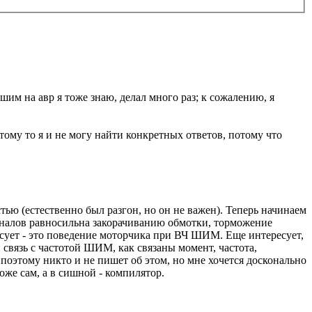
 шим на авр я тоже знаю, делал много раз; к сожалению, я
тому то я и не могу найти конкретных ответов, потому что
ью (естественно был разгон, но он не важен). Теперь начинаем
гналов равносильна закорачиванию обмотки, торможение
есует - это поведение моторчика при ВЧ ШИМ. Еще интересует,
 связь с частотой ШИМ, как связаны момент, частота,
т поэтому никто и не пишет об этом, но мне хочется досконально
оже сам, а в сишной - компилятор.