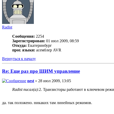
Radist
Сообщения:
2254
Зарегистрирован:
01 июл 2009, 08:59
Откуда:
Екатеринбург
прог. языки:
асемблер AVR
Вернуться к началу
Re: Еще раз про ШИМ управление
nest
» 28 июл 2009, 13:05
Radist писал(а):
2. Транзисторы работают в ключевом режиме
да. так положено. никаких там линейных режимов.