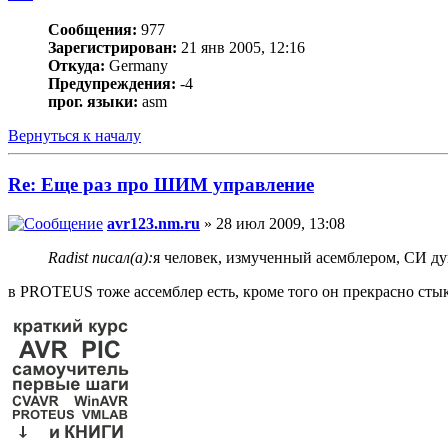
Сообщения:
977
Зарегистрирован:
21 янв 2005, 12:16
Откуда:
Germany
Предупреждения:
-4
прог. языки:
asm
Вернуться к началу
Re: Еще раз про ШИМ управление
avr123.nm.ru
» 28 июл 2009, 13:08
Radist писал(а):
я человек, измученный асемблером, СИ ду
в PROTEUS тоже ассемблер есть, кроме того он прекрасно стык