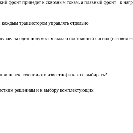
зкий фронт приведет к сквозным токам, а плавный фронт - к нагр
 каждым транзистором управлять отдельно
случае: на один полумост я выдаю постоянный сигнал (назовем 
при переключении-это известно) и как ее выбирать?
честким решениям и к выбору комплектующих