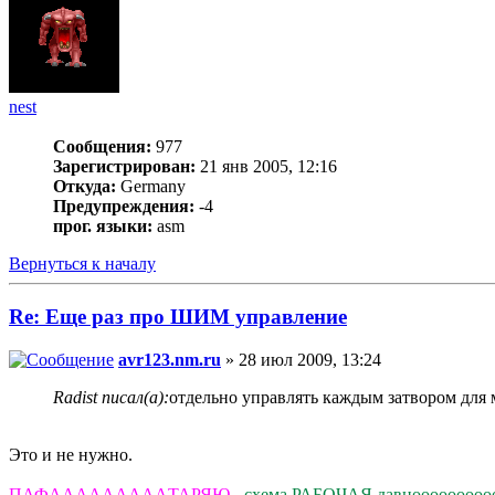
nest
Сообщения:
977
Зарегистрирован:
21 янв 2005, 12:16
Откуда:
Germany
Предупреждения:
-4
прог. языки:
asm
Вернуться к началу
Re: Еще раз про ШИМ управление
avr123.nm.ru
» 28 июл 2009, 13:24
Radist писал(а):
отдельно управлять каждым затвором для 
Это и не нужно.
ПАФAAAAAAAAAТАРЯЮ
-
схема РАБОЧАЯ давнооооооооооо