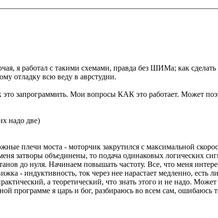
очая, я работал с такими схемами, правда без ШИМа; как сделать
ому отладку всю веду в аврстудии.
как это запрограммить. Мои вопросы КАК это работает. Может поэ
их надо две)
ные плечи моста - моторчик закрутился с максимальной скорост
 меня затворы объединены, то подача одинаковых логических си
анов до нуля. Начинаем повышать частоту. Все, что меня интер
ка - индуктивность, ток через нее нарастает медленно, есть ли
практический, а теоретический, что знать этого и не надо. Може
ной программе я царь и бог, разбираюсь во всем сам, ошибаюсь т