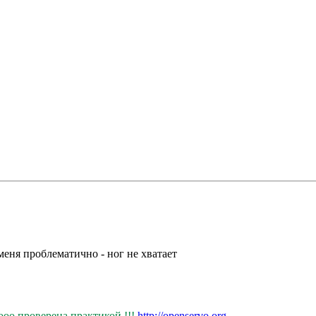
меня проблематично - ног не хватает
о проверена практикой !!!
http://openservo.org