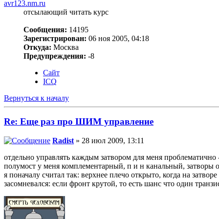
avr123.nm.ru
отсылающий читать курс
Сообщения:
14195
Зарегистрирован:
06 ноя 2005, 04:18
Откуда:
Москва
Предупреждения:
-8
Сайт
ICQ
Вернуться к началу
Re: Еще раз про ШИМ управление
Radist
» 28 июл 2009, 13:11
отдельно управлять каждым затвором для меня проблематично -
полумост у меня комплементарный, п и н канальный, затворы
я поначалу считал так: верхнее плечо открыто, когда на затвор
засомневался: если фронт крутой, то есть шанс что один транзи