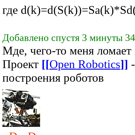
где d(k)=d(S(k))=Sa(k)*Sd
Добавлено спустя 3 минуты 34
Мде, чего-то меня ломает
Проект
[[
Open Robotics
]]
-
построения роботов