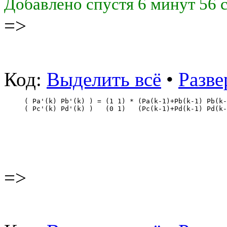
Добавлено спустя 6 минут 56 
=>
Код:
Выделить всё
•
Разве
( Pa'(k) Pb'(k) ) = (1 1) * (Pa(k-1)+Pb(k-1) Pb(k-
( Pc'(k) Pd'(k) )   (0 1)   (Pc(k-1)+Pd(k-1) Pd(k-
=>