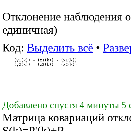
Отклонение наблюдения от
единичная)
Код:
Выделить всё
•
Разве
(y1(k)) = (z1(k)) - (x1(k))
(y2(k))   (z2(k))   (x2(k))
Добавлено спустя 4 минуты 5 
Матрица ковариаций откло
S(k)=P'(k)+R