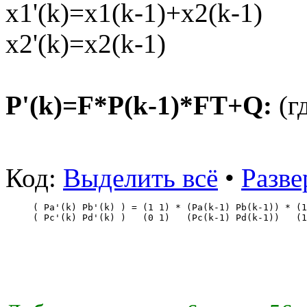
x1'(k)=x1(k-1)+x2(k-1)
x2'(k)=x2(k-1)
P'(k)=F*P(k-1)*FT+Q:
(г
Код:
Выделить всё
•
Разве
( Pa'(k) Pb'(k) ) = (1 1) * (Pa(k-1) Pb(k-1)) * (1
( Pc'(k) Pd'(k) )   (0 1)   (Pc(k-1) Pd(k-1))   (1