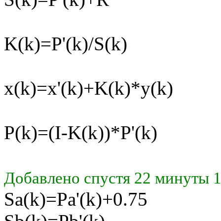
K(k)=P'(k)/S(k)
x(k)=x'(k)+K(k)*y(k)
P(k)=(I-K(k))*P'(k)
Добавлено спустя 22 минуты 1
Sa(k)=Pa'(k)+0.75