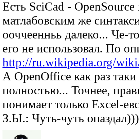
Есть SciCad - OpenSource 
матлабовским же синтакси
ооччеенньь далеко... Че-т
его не использовал. По о
http://ru.wikipedia.org/wik
А OpenOffice как раз та
полностью... Точнее, прав
понимает только Excel-ев
З.Ы.: Чуть-чуть опаздал)))