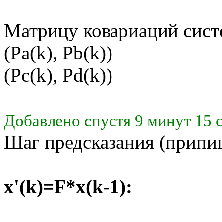
Матрицу ковариаций систе
(Pa(k), Pb(k))
(Pc(k), Pd(k))
Добавлено спустя 9 минут 15 
Шаг предсказания (припиш
x'(k)=F*x(k-1):