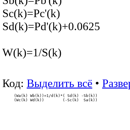
Sb(k)=Pb'(k)
Sc(k)=Pc'(k)
Sd(k)=Pd'(k)+0.0625
W(k)=1/S(k)
Код:
Выделить всё
•
Разве
(Wa(k) Wb(k))=1/d(k)*( Sd(k) -Sb(k))
(Wc(k) Wd(k))        (-Sc(k)  Sa(k))