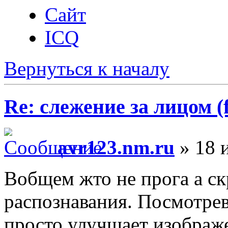
Сайт
ICQ
Вернуться к началу
Re: слежение за лицом (f
avr123.nm.ru
» 18 
Вобщем жто не прога а с
распознавания. Посмотрев
просто улучшает изображ