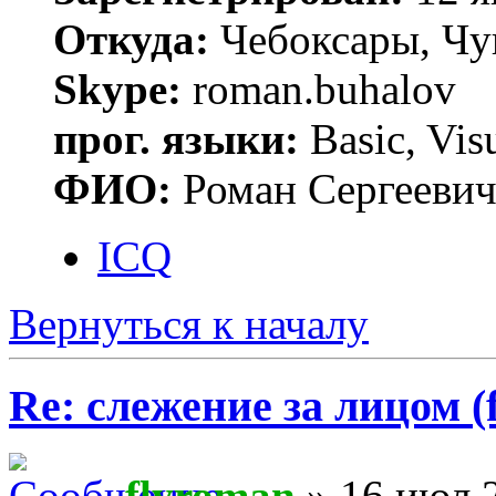
Откуда:
Чебоксары, Чу
Skype:
roman.buhalov
прог. языки:
Basic, Vis
ФИО:
Роман Сергееви
ICQ
Вернуться к началу
Re: слежение за лицом (f
flyroman
» 16 июл 2