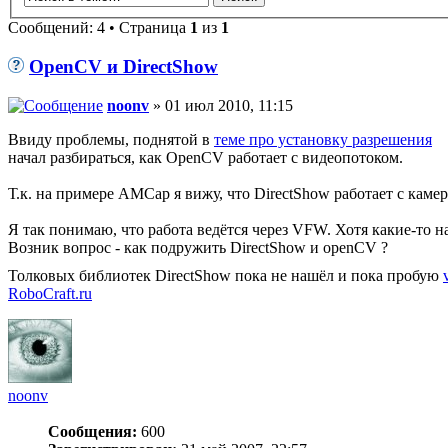
Сообщений: 4 • Страница
1
из
1
OpenCV и DirectShow
noonv
» 01 июл 2010, 11:15
Ввиду проблемы, поднятой в
теме про установку разрешения
начал разбираться, как OpenCV работает с видеопотоком.
Т.к. на примере AMCap я вижу, что DirectShow работает с кам
Я так понимаю, что работа ведётся через VFW. Хотя какие-то н
Возник вопрос - как подружить DirectShow и openCV ?
Толковых библиотек DirectShow пока не нашёл и пока пробую
RoboCraft.ru
noonv
Сообщения:
600