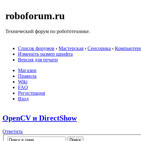
roboforum.ru
Технический форум по робототехнике.
Список форумов
‹
Мастерская
‹
Сенсорика
‹
Компьютерн
Изменить размер шрифта
Версия для печати
Магазин
Правила
Wiki
FAQ
Регистрация
Вход
OpenCV и DirectShow
Ответить