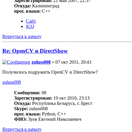
Зарегистрирован:
21 май 2007, 22:57
Откуда:
Калининград
прог. языки:
C++
Сайт
ICQ
Вернуться к началу
Re: OpenCV и DirectShow
zuluss008
» 07 окт 2011, 20:43
Получилось подружить OpenCV и DirectShow?
zuluss008
Сообщения:
98
Зарегистрирован:
19 окт 2010, 23:13
Откуда:
Республика Беларусь, г. Брест
Skype:
zuluss008
прог. языки:
Python, C++
ФИО:
Зуев Евгений Николаевич
Вернуться к началу