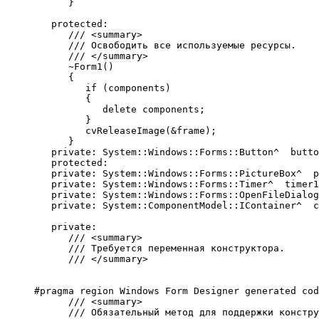
      }
   protected:
      /// <summary>
      /// Освободить все используемые ресурсы.
      /// </summary>
      ~Form1()
      {
         if (components)
         {
            delete components;
         }
         cvReleaseImage(&frame);
      }
   private: System::Windows::Forms::Button^  butto
   protected: 
   private: System::Windows::Forms::PictureBox^  p
   private: System::Windows::Forms::Timer^  timer1
   private: System::Windows::Forms::OpenFileDialog
   private: System::ComponentModel::IContainer^  c
   private:
      /// <summary>
      /// Требуется переменная конструктора.
      /// </summary>
#pragma region Windows Form Designer generated cod
      /// <summary>
      /// Обязательный метод для поддержки констру