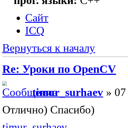
прог. языки:
C++
Сайт
ICQ
Вернуться к началу
Re: Уроки по OpenCV
timur_surhaev
» 07 
Отлично) Спасибо)
timur_surhaev