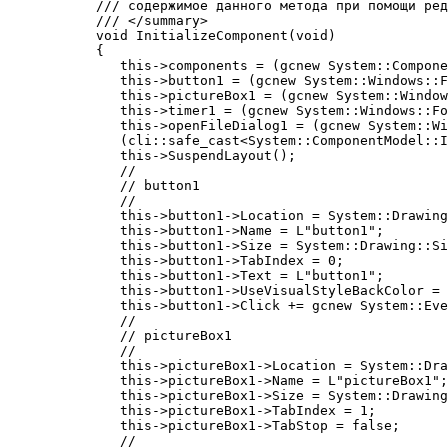
      /// содержимое данного метода при помощи ред
      /// </summary>
      void InitializeComponent(void)
      {
         this->components = (gcnew System::Compone
         this->button1 = (gcnew System::Windows::F
         this->pictureBox1 = (gcnew System::Window
         this->timer1 = (gcnew System::Windows::Fo
         this->openFileDialog1 = (gcnew System::Wi
         (cli::safe_cast<System::ComponentModel::I
         this->SuspendLayout();
         // 
         // button1
         // 
         this->button1->Location = System::Drawing
         this->button1->Name = L"button1";
         this->button1->Size = System::Drawing::Si
         this->button1->TabIndex = 0;
         this->button1->Text = L"button1";
         this->button1->UseVisualStyleBackColor = 
         this->button1->Click += gcnew System::Eve
         // 
         // pictureBox1
         // 
         this->pictureBox1->Location = System::Dra
         this->pictureBox1->Name = L"pictureBox1";
         this->pictureBox1->Size = System::Drawing
         this->pictureBox1->TabIndex = 1;
         this->pictureBox1->TabStop = false;
         // 