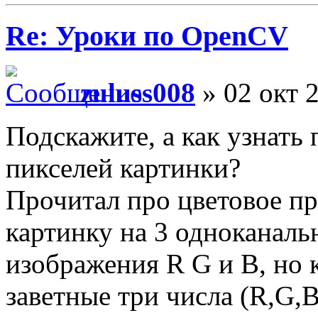
Re: Уроки по OpenCV
zuluss008
» 02 окт 2
Подскажите, а как узнать
пикселей картинки?
Прочитал про цветовое п
картинку на 3 одноканал
изображения R G и B, но 
заветные три числа (R,G,B