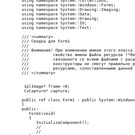
   using namespace System::Collections;
   using namespace System::Windows::Forms;
   using namespace System::Drawing::Imaging;
   using namespace System::Data;
   using namespace System::Drawing;
   using namespace System::IO;
   using namespace System::Text;
   /// <summary>
   /// Сводка для Form1
   ///
   /// Внимание! При изменении имени этого класса 
   ///          свойство имени файла ресурсов ("Re
   ///          связанного со всеми файлами с расш
   ///          конструкторы не смогут правильно р
   ///          ресурсами, сопоставленными данной 
   /// </summary>
    IplImage* frame =0;
    CvCapture* capture;
   public ref class Form1 : public System::Windows
   {
   public:
      Form1(void)
      {
         InitializeComponent();
         //
         //