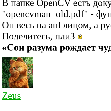
В папке OpenCV есть док
"opencvman_old.pdf" - ф
Он весь на анГлицом, а ру
Поделитесь, плиЗ
«Сон разума рождает ч
Zeus