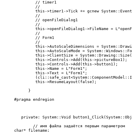
         // timer1
         // 
         this->timer1->Tick += gcnew System::Event
         // 
         // openFileDialog1
         // 
         this->openFileDialog1->FileName = L"openF
         // 
         // Form1
         // 
         this->AutoScaleDimensions = System::Drawi
         this->AutoScaleMode = System::Windows::Fo
         this->ClientSize = System::Drawing::Size(
         this->Controls->Add(this->pictureBox1);
         this->Controls->Add(this->button1);
         this->Name = L"Form1";
         this->Text = L"Form1";
         (cli::safe_cast<System::ComponentModel::I
         this->ResumeLayout(false);
      }
#pragma endregion
   private: System::Void button1_Click(System::Obj
        // имя файла задаётся первым параметром
char* filename;