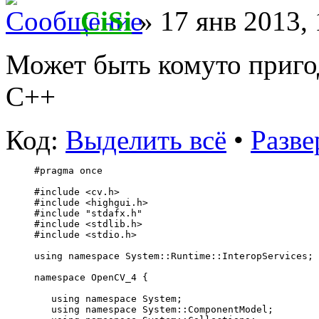
CiSi
» 17 янв 2013, 
Может быть комуто приг
C++
Код:
Выделить всё
•
Разве
#pragma once
#include <cv.h>
#include <highgui.h>
#include "stdafx.h"
#include <stdlib.h>
#include <stdio.h>
using namespace System::Runtime::InteropServices;
namespace OpenCV_4 {
   using namespace System;
   using namespace System::ComponentModel;