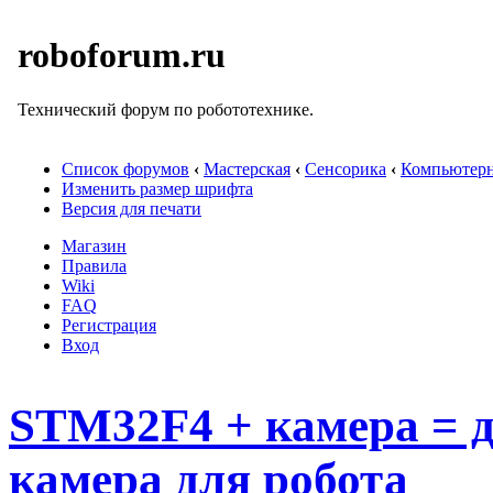
roboforum.ru
Технический форум по робототехнике.
Список форумов
‹
Мастерская
‹
Сенсорика
‹
Компьютерн
Изменить размер шрифта
Версия для печати
Магазин
Правила
Wiki
FAQ
Регистрация
Вход
STM32F4 + камера = 
камера для робота