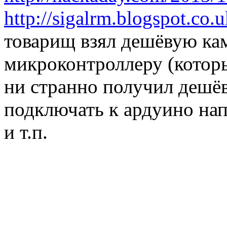
http://sigalrm.blogspot.co.u
товарищ взял дешёвую кам
микроконтроллеру (котор
ни странно получил дешё
подключать к ардуино на
и т.п.