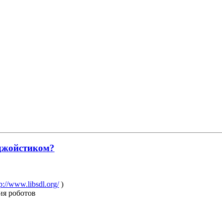
 джойстиком?
p://www.libsdl.org/
)
ия роботов