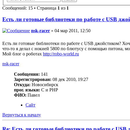
Сообщений: 15 • Страница
1
из
1
Есть ли готовые библиотеки по работе с USB дж
nsk-racer
» 04 мар 2011, 12:50
Есть ли готовые библиотеки по работе с USB джойстиком? Хоч
что-то я делал с нокией 5800 по блютусу с помощью питона, м
Мой блог о роботах
http://robo-world.ru
nsk-racer
Сообщения:
141
Зарегистрирован:
08 дек 2010, 19:27
Откуда:
Новосибирск
прог. языки:
C и PHP
ФИО:
Павел
Сайт
Вернуться к началу
Re: Есть ли готовые библиотеки по работе с USB