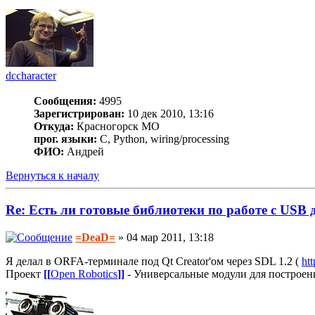
dccharacter
Сообщения:
4995
Зарегистрирован:
10 дек 2010, 13:16
Откуда:
Красногорск МО
прог. языки:
C, Python, wiring/processing
ФИО:
Андрей
Вернуться к началу
Re: Есть ли готовые библиотеки по работе с USB
=DeaD=
» 04 мар 2011, 13:18
Я делал в ORFA-терминале под Qt Creator'ом через SDL 1.2 (
htt
Проект
[[
Open Robotics
]]
- Универсальные модули для построен