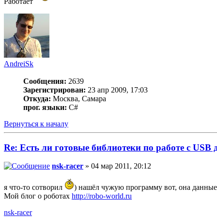
Работает
AndreiSk
Сообщения:
2639
Зарегистрирован:
23 апр 2009, 17:03
Откуда:
Москва, Самара
прог. языки:
C#
Вернуться к началу
Re: Есть ли готовые библиотеки по работе с USB
nsk-racer
» 04 мар 2011, 20:12
я что-то сотворил
) нашёл чужую программу вот, она данные 
Мой блог о роботах
http://robo-world.ru
nsk-racer