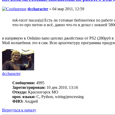
dccharacter
» 04 мар 2011, 12:59
nsk-racer писал(а):
Есть ли готовые библиотеки по работе
что-то про питон и всё, давно что-то я делал с нокией 
я напрямую к Orduino nano цеплял джойстики от PS2 (280руб в 
Мой волшебник это я сам. Всю архитектуру программы придумал
dccharacter
Сообщения:
4995
Зарегистрирован:
10 дек 2010, 13:16
Откуда:
Красногорск МО
прог. языки:
C, Python, wiring/processing
ФИО:
Андрей
Вернуться к началу