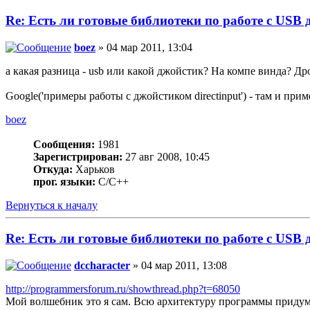
Re: Есть ли готовые библиотеки по работе с USB
boez
» 04 мар 2011, 13:04
а какая разница - usb или какой джойстик? На компе винда? Дро
Google('примеры работы с джойстиком directinput') - там и при
boez
Сообщения:
1981
Зарегистрирован:
27 авг 2008, 10:45
Откуда:
Харьков
прог. языки:
С/С++
Вернуться к началу
Re: Есть ли готовые библиотеки по работе с USB
dccharacter
» 04 мар 2011, 13:08
http://programmersforum.ru/showthread.php?t=68050
Мой волшебник это я сам. Всю архитектуру программы придумал