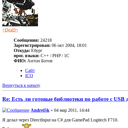
=DeaD=
Сообщения:
24218
Зарегистрирован:
06 окт 2004, 18:01
Откуда:
Ебург
прог. языки:
C++ / PHP / 1C
ФИО:
Антон Ботов
Сайт
ICQ
Вернуться к началу
Re: Есть ли готовые библиотеки по работе с USB
AndreiSk
» 04 мар 2011, 14:44
Я делал через DirectInput на C# для GamePad Logitech F710.