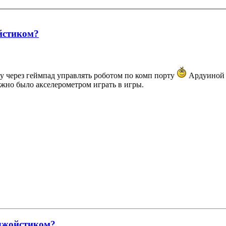
ойстиком?
у через геймпад управлять роботом по комп порту
Ардуино
ожно было акселерометром играть в игры.
 джойстиком?