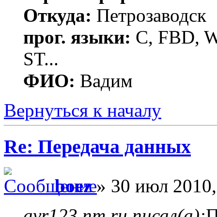
Откуда:
Петрозаводск
прог. языки:
C, FBD, Wi
ST...
ФИО:
Вадим
Вернуться к началу
Re: Передача данных
boez
» 30 июл 2010,
avr123.nm.ru писал(а):
П