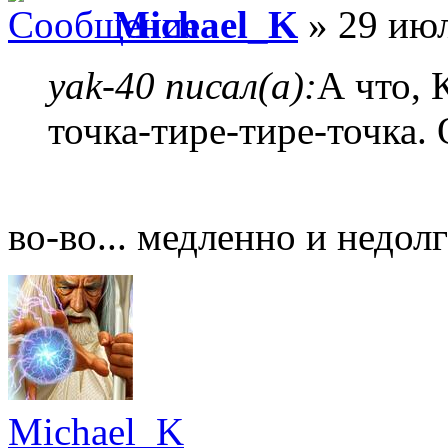
Michael_K
» 29 июл
yak-40 писал(а):
А что, 
точка-тире-тире-точка.
во-во... медленно и недолг
Michael_K