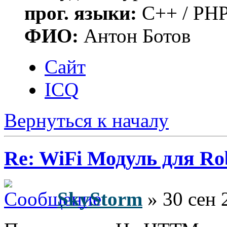
прог. языки:
C++ / PHP
ФИО:
Антон Ботов
Сайт
ICQ
Вернуться к началу
Re: WiFi Модуль для R
SkyStorm
» 30 сен 