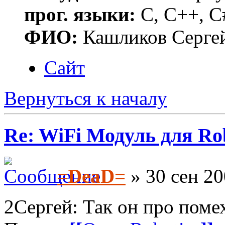
прог. языки:
C, C++, C
ФИО:
Кашликов Серге
Сайт
Вернуться к началу
Re: WiFi Модуль для R
=DeaD=
» 30 сен 20
2Сергей: Так он про помех