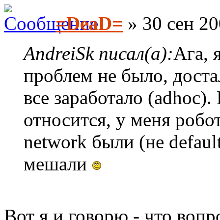
=DeaD=
» 30 сен 20
AndreiSk писал(а):
Ага, 
проблем не было, доста
все заработало (adhoc).
относится, у меня робот
network были (не defau
мешали
Вот я и говорю - что вопр