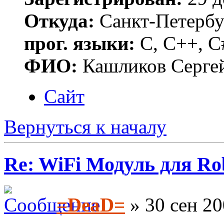
Откуда:
Санкт-Петербу
прог. языки:
C, C++, C
ФИО:
Кашликов Серге
Сайт
Вернуться к началу
Re: WiFi Модуль для R
=DeaD=
» 30 сен 20