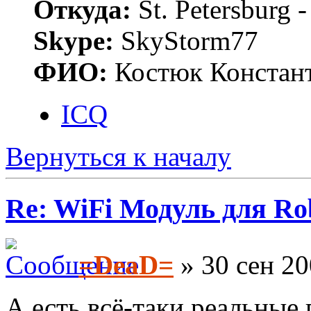
Откуда:
St. Petersburg
Skype:
SkyStorm77
ФИО:
Костюк Констант
ICQ
Вернуться к началу
Re: WiFi Модуль для R
=DeaD=
» 30 сен 20
А есть всё-таки реальные