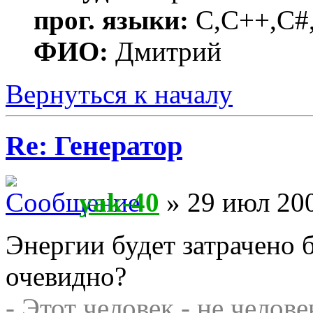
прог. языки:
C,C++,C#,
ФИО:
Дмитрий
Вернуться к началу
Re: Генератор
yak-40
» 29 июл 200
Энергии будет затрачено 
очевидно?
- Этот человек - не челове