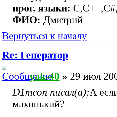
прог. языки:
C,C++,C#,
ФИО:
Дмитрий
Вернуться к началу
Re: Генератор
yak-40
» 29 июл 200
D1mcon писал(а):
А есл
махонький?