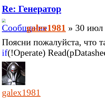
Re: Генератор
galex1981
» 30 июл 
Поясни пожалуйста, что т
if
(!Operate) Read(pDatashee
galex1981