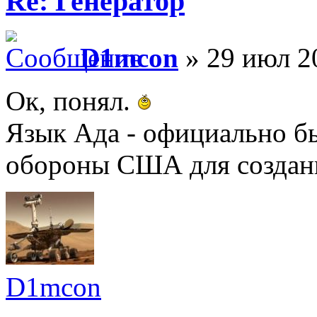
Re: Генератор
D1mcon
» 29 июл 2
Ок, понял.
Язык Ада - официально б
обороны США для создан
D1mcon