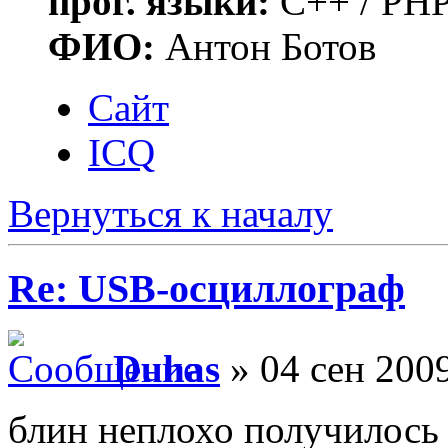
прог. языки:
C++ / PHP
ФИО:
Антон Ботов
Сайт
ICQ
Вернуться к началу
Re: USB-осциллограф
Duhas
» 04 сен 2009
блин неплохо получилось 