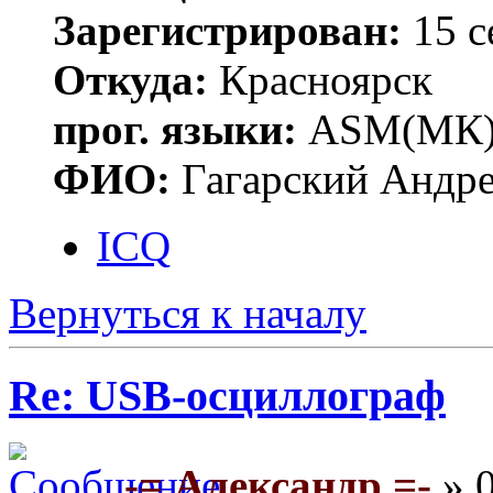
Зарегистрирован:
15 с
Откуда:
Красноярск
прог. языки:
ASM(МК),
ФИО:
Гагарский Андре
ICQ
Вернуться к началу
Re: USB-осциллограф
-= Александр =-
» 0