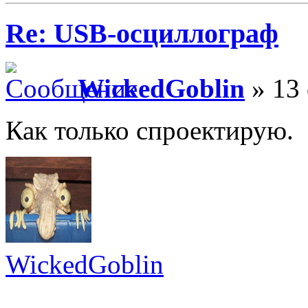
Re: USB-осциллограф
WickedGoblin
» 13 
Как только спроектирую.
WickedGoblin