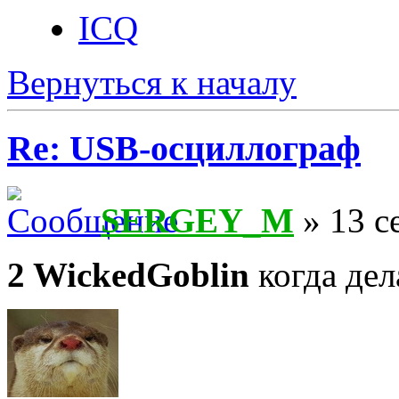
ICQ
Вернуться к началу
Re: USB-осциллограф
SERGEY_M
» 13 с
2 WickedGoblin
когда де