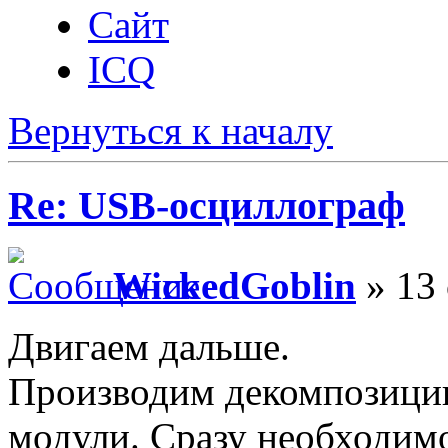
Сайт
ICQ
Вернуться к началу
Re: USB-осциллограф
WickedGoblin
» 13 
Двигаем дальше.
Производим декомпозици
модули. Сразу необходимо