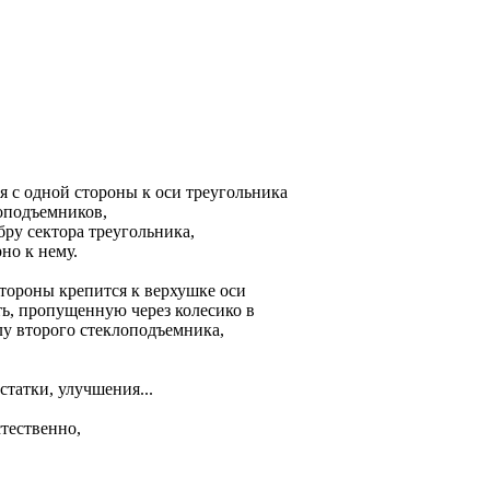
я с одной стороны к оси треугольника
лоподъемников,
бру сектора треугольника,
но к нему.
стороны крепится к верхушке оси
ть, пропущенную через колесико в
лу второго стеклоподъемника,
статки, улучшения...
тественно,