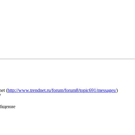
et (
http://www.trendnet.ru/forum/forum8/topic691/messages/
)
W
общение