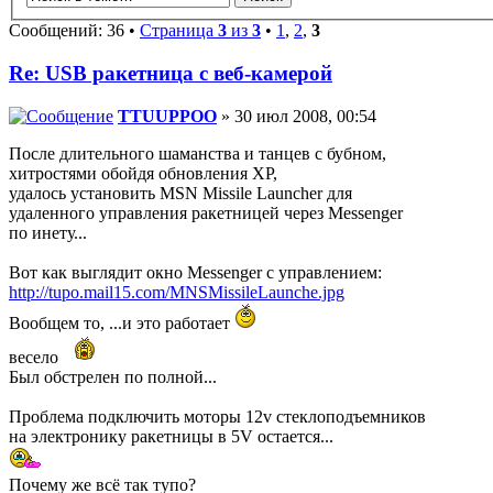
Сообщений: 36 •
Страница
3
из
3
•
1
,
2
,
3
Re: USB ракетница с веб-камерой
TTUUPPOO
» 30 июл 2008, 00:54
После длительного шаманства и танцев с бубном,
хитростями обойдя обновления ХР,
удалось установить MSN Missile Launcher для
удаленного управления ракетницей через Messenger
по инету...
Вот как выглядит окно Messenger с управлением:
http://tupo.mail15.com/MNSMissileLaunche.jpg
Вообщем то, ...и это работает
весело
Был обстрелен по полной...
Проблема подключить моторы 12v стеклоподъемников
на электронику ракетницы в 5V остается...
Почему же всё так тупо?