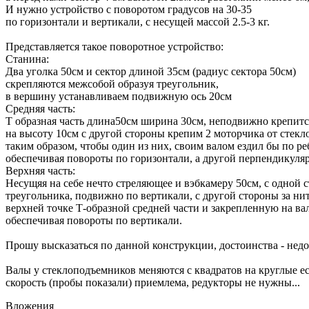
И нужно устройство с поворотом градусов на 30-35
по горизонтали и вертикали, с несущей массой 2.5-3 кг.
Представляется такое поворотное устройство:
Станина:
Два уголка 50см и сектор длиной 35см (радиус сектора 50см)
скрепляются межсобой образуя треугольник,
в вершину устанавливаем подвижную ось 20см
Средняя часть:
Т образная часть длина50см ширина 30см, неподвижно крепитс
на высоту 10см с другой стороны крепим 2 моторчика от стек
таким образом, чтобы один из них, своим валом ездил бы по ре
обеспечивая повороты по горизонтали, а другой перпендикуляр
Верхняя часть:
Несущяя на себе нечто стреляющее и вэбкамеру 50см, с одной 
треугольника, подвижно по вертикали, с другой стороны за ни
верхней точке Т-образной средней части и закрепленную на ва
обеспечивая повороты по вертикали.
Прошу высказаться по данной конструкции, достоинства - недо
Валы у стеклоподъемников меняются с квадратов на круглые ес
скорость (пробы показали) приемлема, редукторы не нужны...
Вложения