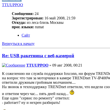
TTUUPPOO
Сообщения:
24
Зарегистрирован:
16 май 2008, 21:59
Откуда:
из леса близь Москвы
прог. языки:
rumat
Сайт
Вернуться к началу
Re: USB ракетница с веб-камерой
TTUUPPOO
» 09 авг 2008, 00:21
К сожелению ни служба поддержки foxconn, ни форум TRENDn
на вопрос что там за моторчики в камере TRENDnet TV-IP400
ответили дружным гробовым молчанием....
На звонок в техподдержку TRENDnet ответили, что видели со
и ответим через час... пять дней назад...
Еще один "сервис по ремонту" ответил:
- работает? ну и нехрен разбирать!