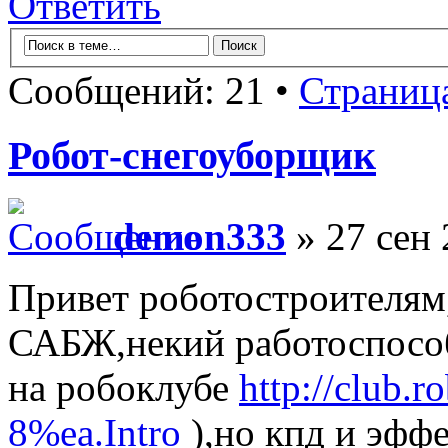
Ответить
Сообщений: 21 •
Страниц
Робот-снегоуборщик
demon333
» 27 сен 
Привет роботостроителям,
САБЖ,некий работоспособ
на робоклубе
http://club.
8%ea.Intro
),но кпд и эфф