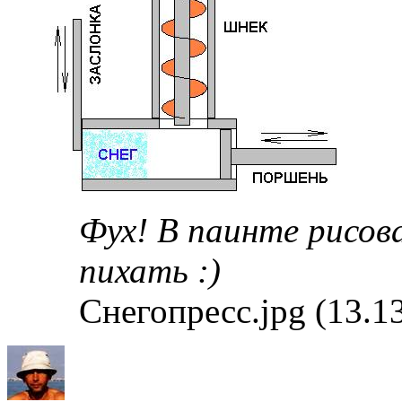
Фух! В паинте рисов
пихать :)
Снегопресс.jpg (13.1