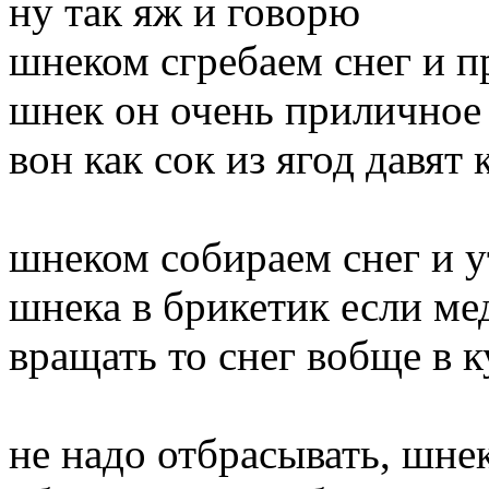
ну так яж и говорю
шнеком сгребаем снег и п
шнек он очень приличное 
вон как сок из ягод давят
шнеком собираем снег и у
шнека в брикетик если ме
вращать то снег вобще в к
не надо отбрасывать, шне