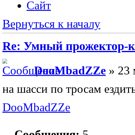
Сайт
Вернуться к началу
Re: Умный прожектор-к
DooMbadZZe
» 23 
на шасси по тросам ездить
DooMbadZZe
Сообщения:
5