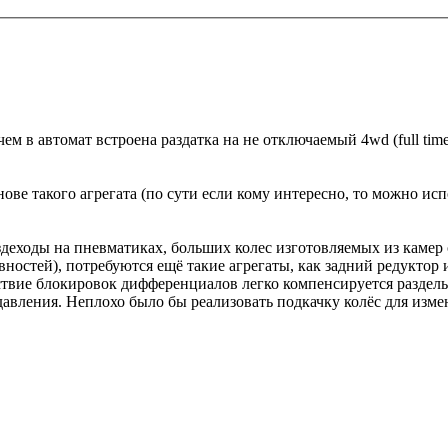
м в автомат встроена раздатка на не отключаемый 4wd (full time
ове такого агрегата (по сути если кому интересно, то можно исп
деходы на пневматиках, больших колес изготовляемых из камер
овностей), потребуются ещё такие агрегаты, как задний редукт
твие блокировок дифференциалов легко компенсируется раздельн
давления. Неплохо было бы реализовать подкачку колёс для изме