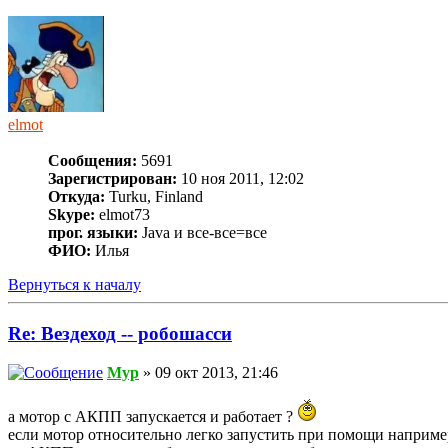
elmot
Сообщения:
5691
Зарегистрирован:
10 ноя 2011, 12:02
Откуда:
Turku, Finland
Skype:
elmot73
прог. языки:
Java и все-все=все
ФИО:
Илья
Вернуться к началу
Re: Вездеход -- робошасси
Myp
» 09 окт 2013, 21:46
а мотор с АКПП запускается и работает ?
если мотор относительно легко запустить при помощи наприме