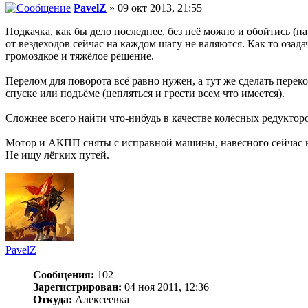
PavelZ
» 09 окт 2013, 21:55
Подкачка, как бы дело последнее, без неё можно и обойтись (н
от вездеходов сейчас на каждом шагу не валяются. Как то оза
громоздкое и тяжёлое решение.
Перелом для поворота всё равно нужен, а тут же сделать перек
спуске или подъёме (цепляться и грести всем что имеется).
Сложнее всего найти что-нибудь в качестве колёсных редукторо
Мотор и АКПП сняты с исправной машины, навесного сейчас нет
Не ищу лёгких путей.
PavelZ
Сообщения:
102
Зарегистрирован:
04 ноя 2011, 12:36
Откуда:
Алексеевка