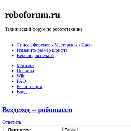
roboforum.ru
Технический форум по робототехнике.
Список форумов
‹
Мастерская
‹
Идеи
Изменить размер шрифта
Версия для печати
Магазин
Правила
Wiki
FAQ
Регистрация
Вход
Вездеход -- робошасси
Ответить