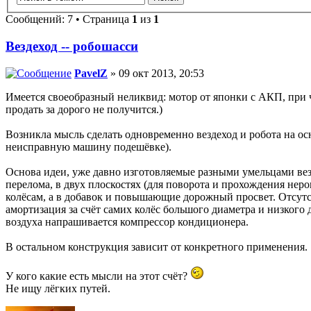
Сообщений: 7 • Страница
1
из
1
Вездеход -- робошасси
PavelZ
» 09 окт 2013, 20:53
Имеется своеобразный неликвид: мотор от японки с АКП, при че
продать за дорого не получится.)
Возникла мысль сделать одновременно вездеход и робота на осн
неисправную машину подешёвке).
Основа идеи, уже давно изготовляемые разными умельцами вез
перелома, в двух плоскостях (для поворота и прохождения нер
колёсам, а в добавок и повышающие дорожный просвет. Отсутс
амортизация за счёт самих колёс большого диаметра и низкого 
воздуха напрашивается компрессор кондиционера.
В остальном конструкция зависит от конкретного применения.
У кого какие есть мысли на этот счёт?
Не ищу лёгких путей.