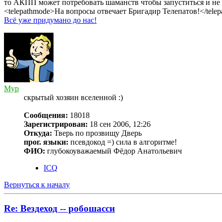
то АКПП может потребовать шаманств чтобы запуститься и не
<telepathmode>На вопросы отвечает Бригадир Телепатов!</tele
Всё уже придумано до нас!
Myp
скрытый хозяин вселенной :)
Сообщения:
18018
Зарегистрирован:
18 сен 2006, 12:26
Откуда:
Тверь по прозвищу Дверь
прог. языки:
псевдокод =) сила в алгоритме!
ФИО:
глубокоуважаемый Фёдор Анатольевич
ICQ
Вернуться к началу
Re: Вездеход -- робошасси