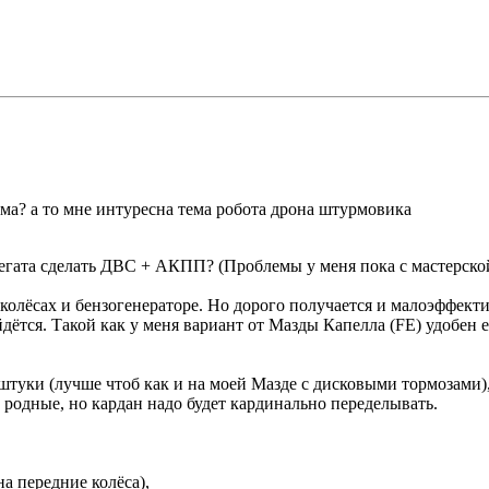
ма? а то мне интуресна тема робота дрона штурмовика
грегата сделать ДВС + АКПП? (Проблемы у меня пока с мастерско
колёсах и бензогенераторе. Но дорого получается и малоэффекти
ся. Такой как у меня вариант от Мазды Капелла (FE) удобен ещ
ки (лучше чтоб как и на моей Мазде с дисковыми тормозами), 
ь родные, но кардан надо будет кардинально переделывать.
а передние колёса),