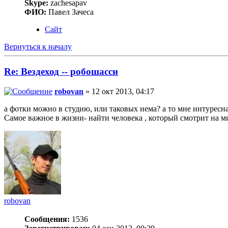
Skype:
zachesapav
ФИО:
Павел Зачеса
Сайт
Вернуться к началу
Re: Вездеход -- робошасси
robovan
» 12 окт 2013, 04:17
а фотки можно в студию, или таковых нема? а то мне интуресн
Самое важное в жизни- найти человека , который смотрит на мир
robovan
Сообщения:
1536