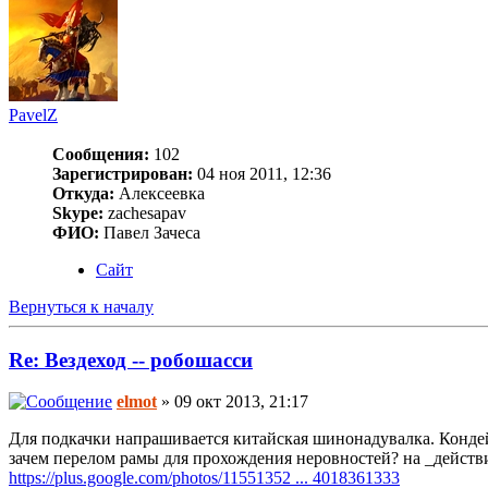
PavelZ
Сообщения:
102
Зарегистрирован:
04 ноя 2011, 12:36
Откуда:
Алексеевка
Skype:
zachesapav
ФИО:
Павел Зачеса
Сайт
Вернуться к началу
Re: Вездеход -- робошасси
elmot
» 09 окт 2013, 21:17
Для подкачки напрашивается китайская шинонадувалка. Кондейн
зачем перелом рамы для прохождения неровностей? на _дейст
https://plus.google.com/photos/11551352 ... 4018361333