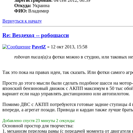
Зарегистрирован:
04 сен 2012, 00:39
Откуда:
Украина
ФИО:
Владимир
Вернуться к началу
Re: Вездеход -- робошасси
PavelZ
» 12 окт 2013, 15:58
robovan писал(а):
а фотки можно в студию, или таковых не
Так это пока на правах идеи, так сказать. Или фотки самого а
Просто до этого мысли были сделать подобное шасси на мотор-
японский бензиновый движок с АКПП максимум в 50 тыс обойдёт
вариант если надо управлять дистанционно или автопилотом.
Помимо ДВС с АКПП потребуются готовые задние ступицы 4 шту
впереди, а агрегат позади. Привода и кардан также лучше брат
Добавлено спустя 23 минуты 2 секунды:
Основной простор для творчества:
1. механизм перелома рамы (с передачей момента от двигателя н