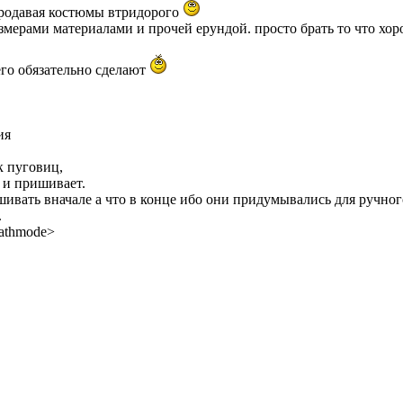
продавая костюмы втридорого
азмерами материалами и прочей ерундой. просто брать то что хор
его обязательно сделают
ия
к пуговиц,
и и пришивает.
шивать вначале а что в конце ибо они придумывались для ручного
.
pathmode>