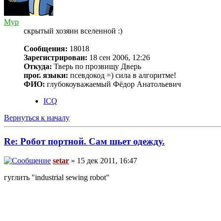
Myp
скрытый хозяин вселенной :)
Сообщения:
18018
Зарегистрирован:
18 сен 2006, 12:26
Откуда:
Тверь по прозвищу Дверь
прог. языки:
псевдокод =) сила в алгоритме!
ФИО:
глубокоуважаемый Фёдор Анатольевич
ICQ
Вернуться к началу
Re: Робот портной. Сам шьет одежду.
setar
» 15 дек 2011, 16:47
гуглить "industrial sewing robot"