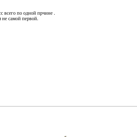
с всего по одной прчине .
м не самой первой.