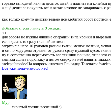
гораздо выгодней нанять десяток швей и платить им копейки 
а ещё дешевле покупать всё в китае готовое не запариваясь с р
как только кому-то действительно понадобится робот портной 
Добавлено спустя 3 минуты 3 секунды:
зы
для робота не нужны лишние операции типа кройки и вырезан
если делать то сразу полный автомат
загрузил в него 10 рулонов разной ткани, мешок молний, мешо
и он по ходу дела отрезает от рулона сразу нужный кусок ткан
ну и естественно пересмотреть все техники пошива, типа что с
сначала сшить подкладку а потом сверху на неё нашить пиджак
<telepathmode>На вопросы отвечает Бригадир Телепатов!</tele
Всё уже придумано до нас!
Myp
скрытый хозяин вселенной :)