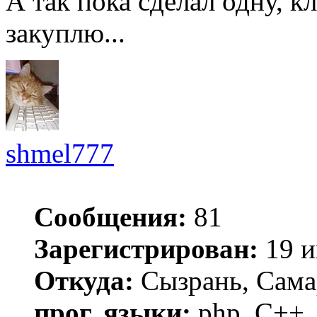
А так пока сделал одну, к
закуплю...
shmel777
Сообщения:
81
Зарегистрирован:
19 и
Откуда:
Сызрань, Сама
прог. языки:
php, C++, 