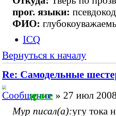
Откуда:
Тверь по проз
прог. языки:
псевдокод 
ФИО:
глубокоуважаем
ICQ
Вернуться к началу
Re: Самодельные шест
space
» 27 июл 2008
Myp писал(а):
угу тока 