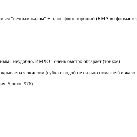
аемым "вечным жалом" + плюс флюс хороший (RMA во фломастер
дным - неудобно, ИМХО - очень быстро обгарает (тонкое)
рываеться окислом (губка с водой не сильно помагает) и жало 
ция Slomon 976)