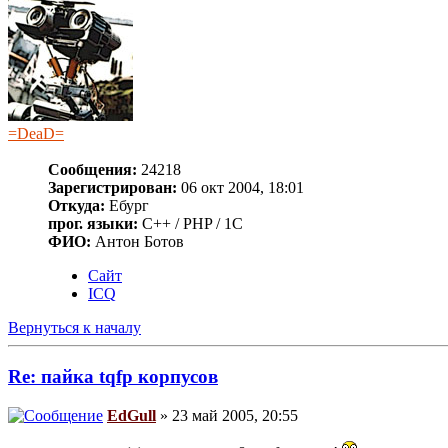
=DeaD=
Сообщения:
24218
Зарегистрирован:
06 окт 2004, 18:01
Откуда:
Ебург
прог. языки:
C++ / PHP / 1C
ФИО:
Антон Ботов
Сайт
ICQ
Вернуться к началу
Re: пайка tqfp корпусов
EdGull
» 23 май 2005, 20:55