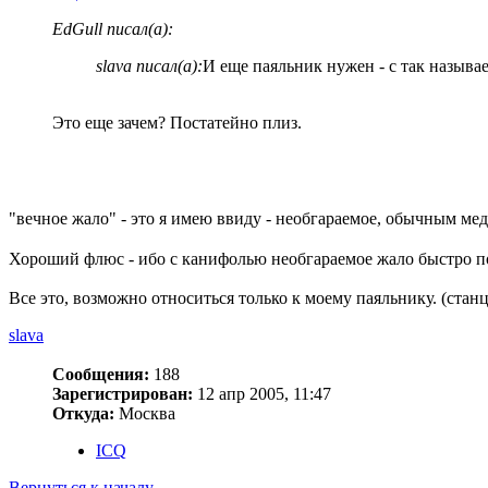
EdGull писал(а):
slava писал(а):
И еще паяльник нужен - с так назыв
Это еще зачем? Постатейно плиз.
"вечное жало" - это я имею ввиду - необгараемое, обычным ме
Хороший флюс - ибо с канифолью необгараемое жало быстро пок
Все это, возможно относиться только к моему паяльнику. (стан
slava
Сообщения:
188
Зарегистрирован:
12 апр 2005, 11:47
Откуда:
Москва
ICQ
Вернуться к началу