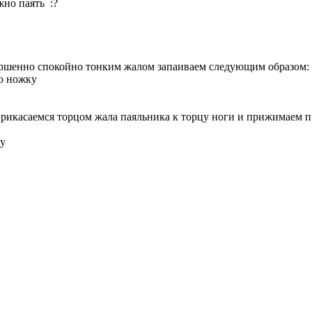
но паять :?
ершенно спокойно тонким жалом запаиваем следующим образом:
ю ножку
рикасаемся торцом жала паяльника к торцу ноги и прижимаем при
ту