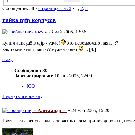
Сообщений: 38 •
Страница
1
из
3
•
1
,
2
,
3
пайка tqfp корпусов
crazy
» 23 май 2005, 13:56
купил atmega8 в tqfp - ужас!
это невозможно паять :?
как такие вещи паять?? нужен совет
... [/b]
crazy
Сообщения:
30
Зарегистрирован:
10 апр 2005, 22:09
ICQ
Вернуться к началу
-= Александр =-
» 23 май 2005, 15:20
Паять... Значит сначала заливаешь слоем припоя дорожки, пот