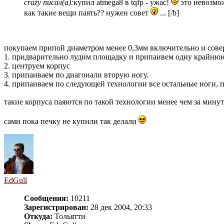
crazy писал(а):
купил atmega8 в tqfp - ужас!
это невозмож
как такие вещи паять?? нужен совет
... [/b]
покупаем припой диаметром менее 0,3мм включительно и сов
1. придварительно лудим площадку и припаивем одну крайню
2. центруем корпус
3. припаиваем по диагонали вторую ногу.
4. припаиваем по следующей технологии все остальные ноги, п
такие корпуса паяются по такой технологии менее чем за мину
сами пока печку не купили так делали
EdGull
Сообщения:
10211
Зарегистрирован:
28 дек 2004, 20:33
Откуда:
Тольятти