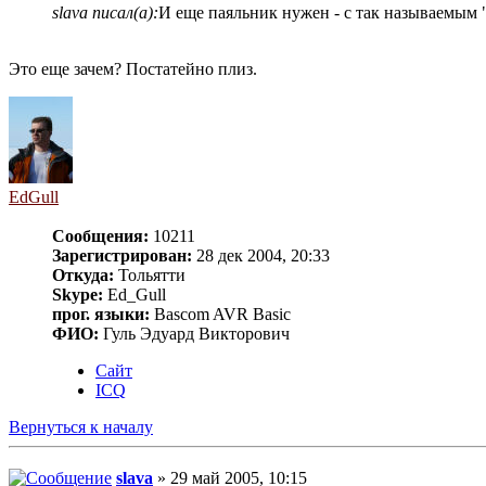
slava писал(а):
И еще паяльник нужен - с так называемым
Это еще зачем? Постатейно плиз.
EdGull
Сообщения:
10211
Зарегистрирован:
28 дек 2004, 20:33
Откуда:
Тольятти
Skype:
Ed_Gull
прог. языки:
Bascom AVR Basic
ФИО:
Гуль Эдуард Викторович
Сайт
ICQ
Вернуться к началу
slava
» 29 май 2005, 10:15