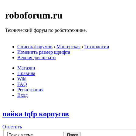
roboforum.ru
Технический форум по робототехнике.
Список форумов
‹
Мастерская
‹
Технологии
Изменить размер шрифта
Версия для печати
Магазин
Правила
Wiki
FAQ
Регистрация
Вход
пайка tqfp корпусов
Ответить