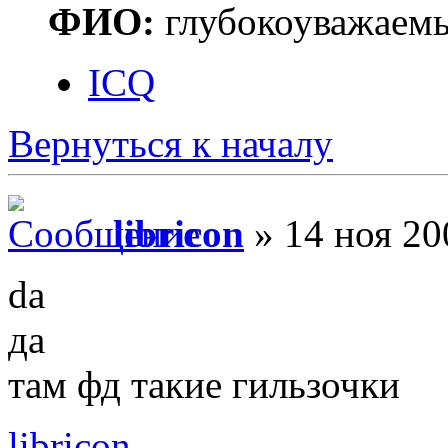
ФИО:
глубокоуважаем
ICQ
Вернуться к началу
libricon
» 14 ноя 20
da
да
там фд такие гильзочки
libricon