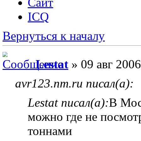
Сайт
ICQ
Вернуться к началу
Lestat
» 09 авг 2006
avr123.nm.ru писал(а):
Lestat писал(а):
В Мос
можно где не посмот
тоннами