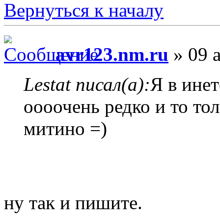
Вернуться к началу
avr123.nm.ru
» 09 а
Lestat писал(а):
Я в инет
оооочень редко и то то
митино =)
ну так и пишите.