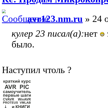
avr123.nm.ru
» 24 о
кулер 23 писал(а):
нет
было.
Наступил чтоль ?