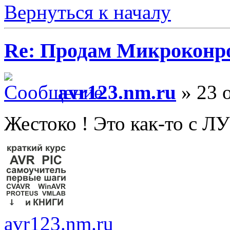
Вернуться к началу
Re: Продам Микроконр
avr123.nm.ru
» 23 о
Жестоко ! Это как-то с Л
avr123.nm.ru