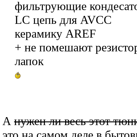
фильтрующие кондесат
LC цепь для AVCC
керамику AREF
+ не помешают резистор
лапок
А
нужен ли весь этот тюн
это на самом деле в быто