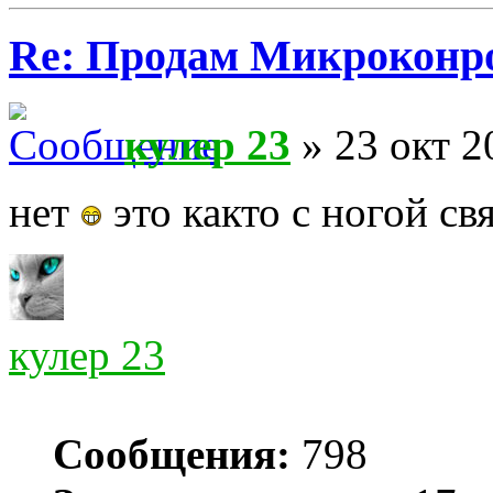
Re: Продам Микроконр
кулер 23
» 23 окт 2
нет
это както с ногой св
кулер 23
Сообщения:
798