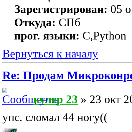
Зарегистрирован:
05 о
Откуда:
СПб
прог. языки:
C,Python
Вернуться к началу
Re: Продам Микроконр
кулер 23
» 23 окт 2
упс. сломал 44 ногу((