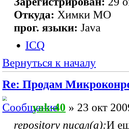
Зарегистрирован:
29 о
Откуда:
Химки МО
прог. языки:
Java
ICQ
Вернуться к началу
Re: Продам Микроконр
yak-40
» 23 окт 200
repository писал(а):
И ещ