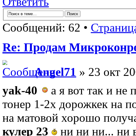
Ответить
Сообщений: 62 •
Страниц
Re: Продам Микроконр
Angel71
» 23 окт 20
yak-40
а я вот так и не
тонер 1-2х дорожкек на по
на матовой хорошо получа
кулер 23
ни ни ни... ни 