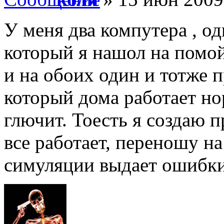
У меня два компутера , о
который я нашол на помойк
и на обоих один и тотже п
который дома работает но
глючит. Тоесть я создаю 
все работает, переношу на
симуляции выдает ошибк