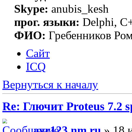
Skype:
anubis_kesh
прог. языки:
Delphi, С
ФИО:
Гребенников Ро
Сайт
ICQ
Вернуться к началу
Re: Глючит Proteus 7.2 s
avr123.nm.ru
» 18 