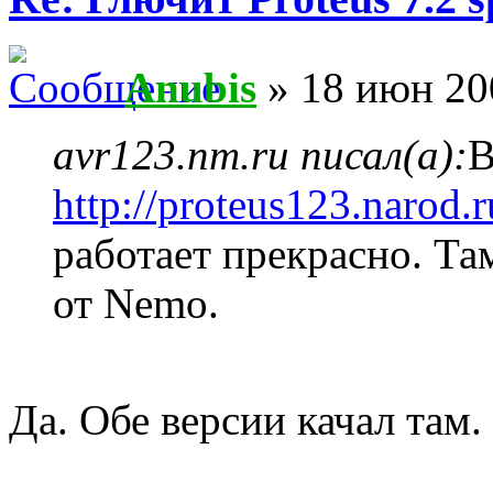
Anubis
» 18 июн 20
avr123.nm.ru писал(а):
В
http://proteus123.narod.r
работает прекрасно. Та
от Nemo.
Да. Обе версии качал там.