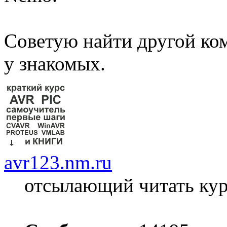
Советую найти другой ко
у знакомых.
avr123.nm.ru
отсылающий читать ку