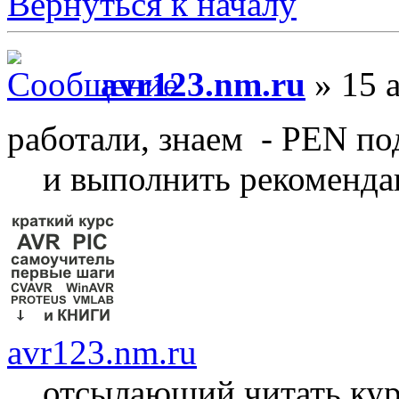
Вернуться к началу
avr123.nm.ru
» 15 а
работали, знаем - PEN 
и выполнить рекоменд
avr123.nm.ru
отсылающий читать ку