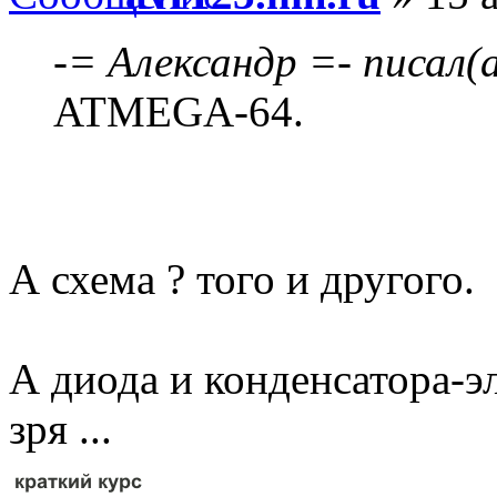
-= Александр =- писал(а
ATMEGA-64.
А схема ? того и другого.
А диода и конденсатора-э
зря ...