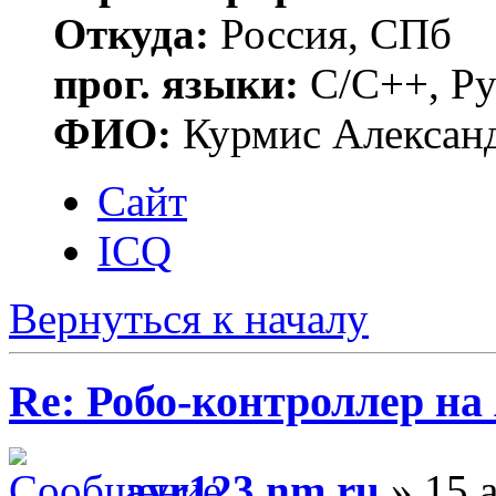
Откуда:
Россия, СПб
прог. языки:
C/C++, Py
ФИО:
Курмис Алексан
Сайт
ICQ
Вернуться к началу
Re: Робо-контроллер н
avr123.nm.ru
» 15 а