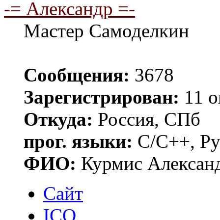
-= Александр =-
Мастер Самоделкин
Сообщения:
3678
Зарегистрирован:
11 о
Откуда:
Россия, СПб
прог. языки:
C/C++, Py
ФИО:
Курмис Алексан
Сайт
ICQ