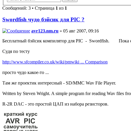
Сообщений: 3 • Страница
1
из
1
Swordfish чудо бэйсик для PIC ?
avr123.nm.ru
» 05 авг 2007, 09:16
Бесплатный бэйсик компилятор для PIC - Swordfish. Пока с
Судя по тесту
http://www.sfcompiler.co.uk/wiki/pmwiki ... Comparison
просто чудо какое-то ...
Там же проектик интересный - SD/MMC Wav File Player.
Written by Steven Wright. A simple program for reading Wav files f
R-2R DAC - это простой ЦАП из набора резисторов.