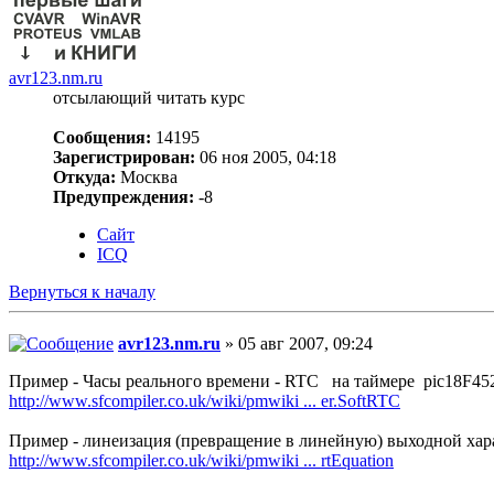
avr123.nm.ru
отсылающий читать курс
Сообщения:
14195
Зарегистрирован:
06 ноя 2005, 04:18
Откуда:
Москва
Предупреждения:
-8
Сайт
ICQ
Вернуться к началу
avr123.nm.ru
» 05 авг 2007, 09:24
Пример - Часы реального времени - RTC на таймере pic18F45
http://www.sfcompiler.co.uk/wiki/pmwiki ... er.SoftRTC
Пример - линеизация (превращение в линейную) выходной хар
http://www.sfcompiler.co.uk/wiki/pmwiki ... rtEquation