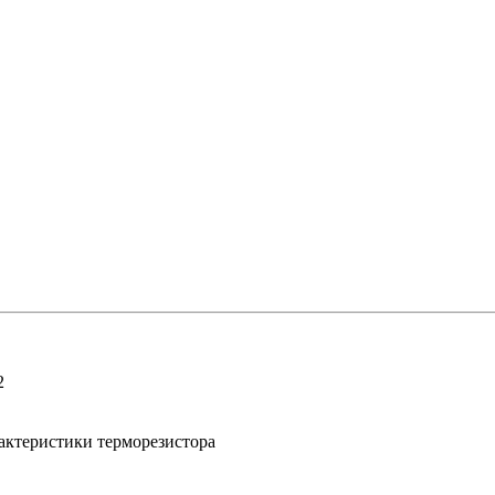
2
актеристики терморезистора