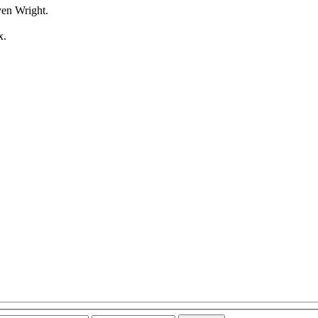
ven Wright.
x.