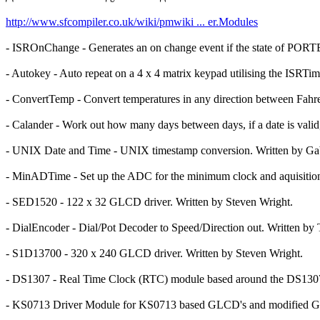
http://www.sfcompiler.co.uk/wiki/pmwiki ... er.Modules
- ISROnChange - Generates an on change event if the state of PORTB
- Autokey - Auto repeat on a 4 x 4 matrix keypad utilising the ISRT
- ConvertTemp - Convert temperatures in any direction between Fahren
- Calander - Work out how many days between days, if a date is valid
- UNIX Date and Time - UNIX timestamp conversion. Written by Ga
- MinADTime - Set up the ADC for the minimum clock and aquisition 
- SED1520 - 122 x 32 GLCD driver. Written by Steven Wright.
- DialEncoder - Dial/Pot Decoder to Speed/Direction out. Written by
- S1D13700 - 320 x 240 GLCD driver. Written by Steven Wright.
- DS1307 - Real Time Clock (RTC) module based around the DS1307.
- KS0713 Driver Module for KS0713 based GLCD's and modified 