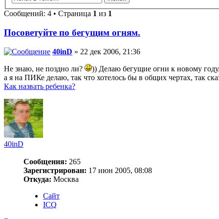
Сообщений: 4 • Страница
1
из
1
Посоветуйте по бегущим огням.
40inD
» 22 дек 2006, 21:36
Не знаю, не поздно ли?
)) Делаю бегущие огни к новому году
а я на ПИКе делаю, так что хотелось бы в общих чертах, так ск
Как назвать ребенка?
40inD
Сообщения:
265
Зарегистрирован:
17 июн 2005, 08:08
Откуда:
Москва
Сайт
ICQ