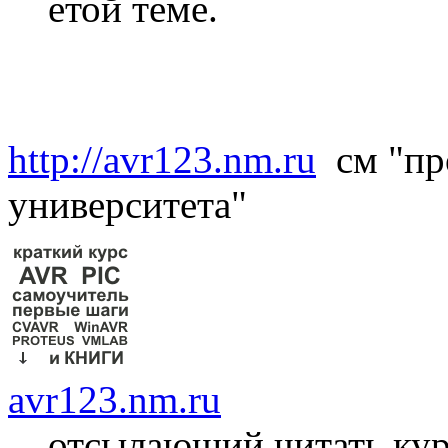
етой теме.
http://avr123.nm.ru
см "пр
университета"
avr123.nm.ru
отсылающий читать ку