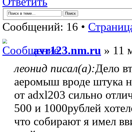
Ответить
Сообщений: 16 •
Страниц
avr123.nm.ru
» 11 
леонид писал(а):
Дело в
аеромыш вроде штука ни
от adxl203 сильно отли
500 и 1000рублей хотел
что собирают я имел в