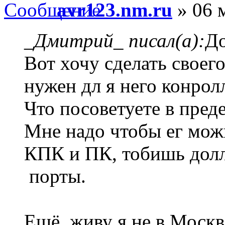
avr123.nm.ru
» 06 
_Дмитрий_ писал(а):
До
Вот хочу сделать своего
нужен дл я него конрол
Что посоветуете в пред
Мне надо чтобы ег мож
КПК и ПК, тобишь дол
порты.
Ещё, живу я не в Москв