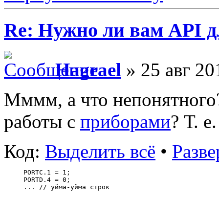
Re: Нужно ли вам API д
Hagrael
» 25 авг 20
Мммм, а что непонятного
работы с
приборами
? Т. е
Код:
Выделить всё
•
Разве
PORTC.1 = 1;
PORTD.4 = 0;
... // уйма-уйма строк