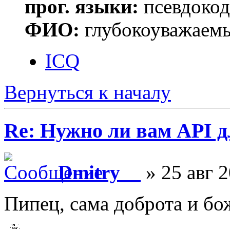
прог. языки:
псевдокод 
ФИО:
глубокоуважаем
ICQ
Вернуться к началу
Re: Нужно ли вам API д
Dmitry__
» 25 авг 2
Пипец, сама доброта и бож