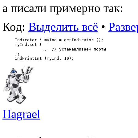
а писали примерно так:
Код:
Выделить всё
•
Разве
Indicator * myInd = getIndicator ();
myInd.set (
           ... // устанавливаем порты
);
indPrintInt (myInd, 10);
Hagrael