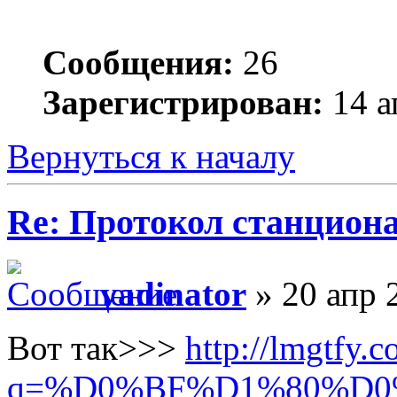
Сообщения:
26
Зарегистрирован:
14 а
Вернуться к началу
Re: Протокол станцион
vadinator
» 20 апр 
Вот так>>>
http://lmgtfy.c
q=%D0%BF%D1%80%D0%