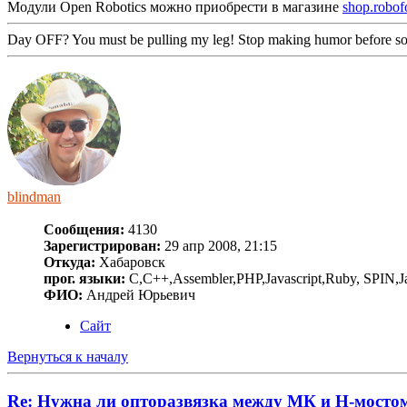
Модули Open Robotics можно приобрести в магазине
shop.robof
Day OFF? You must be pulling my leg! Stop making humor before so
blindman
Сообщения:
4130
Зарегистрирован:
29 апр 2008, 21:15
Откуда:
Хабаровск
прог. языки:
C,C++,Assembler,PHP,Javascript,Ruby, SPIN,J
ФИО:
Андрей Юрьевич
Сайт
Вернуться к началу
Re: Нужна ли опторазвязка между МК и Н-мосто