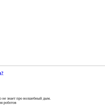
м?
го не знает про волшебный дым.
ия роботов