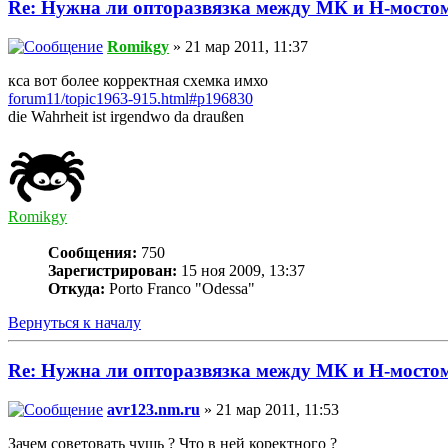
Re: Нужна ли опторазвязка между МК и Н-мосто
Romikgy
» 21 мар 2011, 11:37
кса вот более корректная схемка имхо
forum11/topic1963-915.html#p196830
die Wahrheit ist irgendwo da draußen
Romikgy
Сообщения:
750
Зарегистрирован:
15 ноя 2009, 13:37
Откуда:
Porto Franco "Odessa"
Вернуться к началу
Re: Нужна ли опторазвязка между МК и Н-мосто
avr123.nm.ru
» 21 мар 2011, 11:53
Зачем советовать чушь ? Что в ней коректного ?