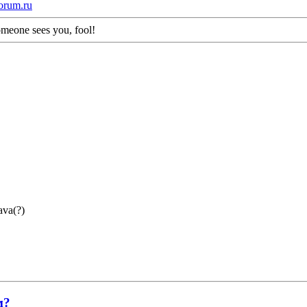
orum.ru
meone sees you, fool!
ava(?)
м?