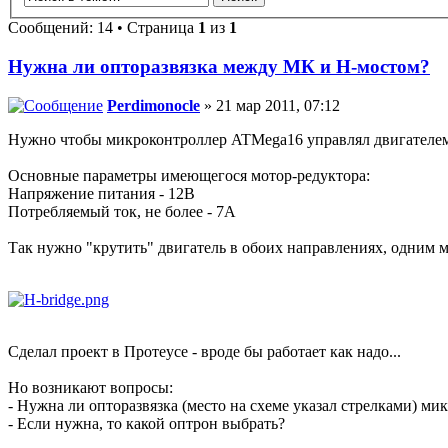
Сообщений: 14 • Страница
1
из
1
Нужна ли опторазвязка между МК и Н-мостом?
Perdimonocle
» 21 мар 2011, 07:12
Нужно чтобы микроконтроллер ATMega16 управлял двигателем п
Основные параметры имеющегося мотор-редуктора:
Напряжение питания - 12В
Потребляемый ток, не более - 7А
Так нужно "крутить" двигатель в обоих направлениях, одним м
Сделал проект в Протеусе - вроде бы работает как надо...
Но возникают вопросы:
- Нужна ли опторазвязка (место на схеме указал стрелками) ми
- Если нужна, то какой оптрон выбрать?