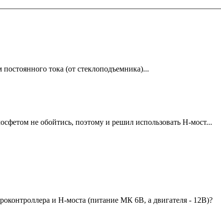
остоянного тока (от стеклоподъемника)...
осфетом не обойтись, поэтому и решил использовать Н-мост...
кроконтроллера и Н-моста (питание МК 6В, а двигателя - 12В)?