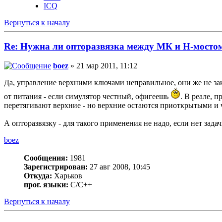
ICQ
Вернуться к началу
Re: Нужна ли опторазвязка между МК и Н-мосто
boez
» 21 мар 2011, 11:12
Да, управление верхними ключами неправильное, они же не зак
от питания - если симулятор честный, офигеешь
. В реале, 
перетягивают верхние - но верхние остаются приоткрытыми и ч
А опторазвязку - для такого применения не надо, если нет зада
boez
Сообщения:
1981
Зарегистрирован:
27 авг 2008, 10:45
Откуда:
Харьков
прог. языки:
С/С++
Вернуться к началу