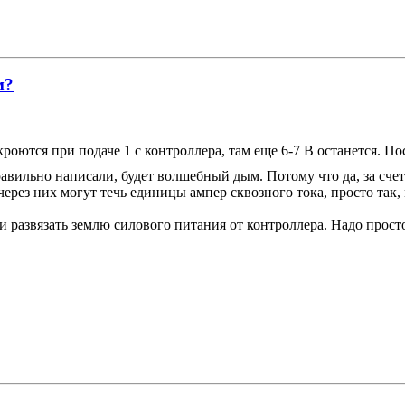
м?
роются при подаче 1 с контроллера, там еще 6-7 В останется. П
правильно написали, будет волшебный дым. Потому что да, за сч
ерез них могут течь единицы ампер сквозного тока, просто так
чи развязать землю силового питания от контроллера. Надо просто