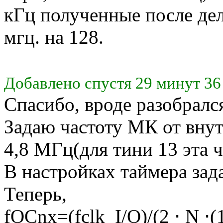
кГц полученные после дел
мгц. на 128.
Добавлено спустя 29 минут 36
Спасибо, вроде разобралс
Задаю частоту МК от внут
4,8 МГц(для тини 13 эта 
В настройках таймера зад
Теперь,
fOCnx=(fclk_I/O)/(2 ⋅ N ⋅