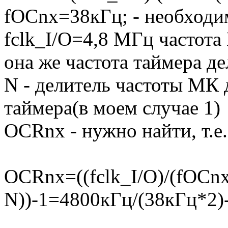
fOCnx=38кГц; - необходи
fclk_I/O=4,8 МГц частота
она же частота таймера де
N - делитель частоты МК 
таймера(в моем случае 1)
OCRnx - нужно найти, т.е.
OCRnx=((fclk_I/O)/(fOCnx 
N))-1=4800кГц/(38кГц*2)