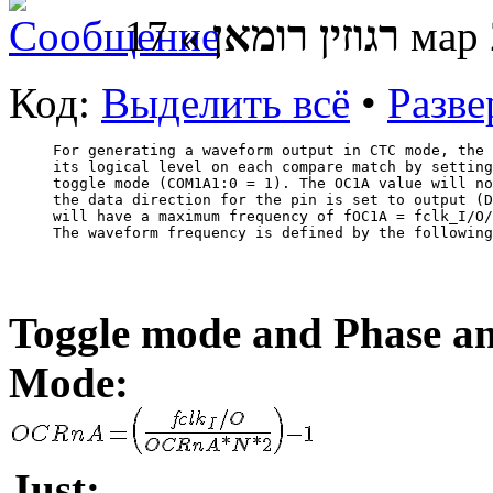
רגוזין רומאן
» 17 м
Код:
Выделить всё
•
Разве
For generating a waveform output in CTC mode, the 
its logical level on each compare match by setting
toggle mode (COM1A1:0 = 1). The OC1A value will no
the data direction for the pin is set to output (D
will have a maximum frequency of fOC1A = fclk_I/O/
The waveform frequency is defined by the following
Toggle mode and Phase 
Mode:
Just: