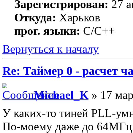
Зарегистрирован:
27 а
Откуда:
Харьков
прог. языки:
С/С++
Вернуться к началу
Re: Таймер 0 - расчет 
Michael_K
» 17 мар
У каких-то тиней PLL-умн
По-моему даже до 64МГц у