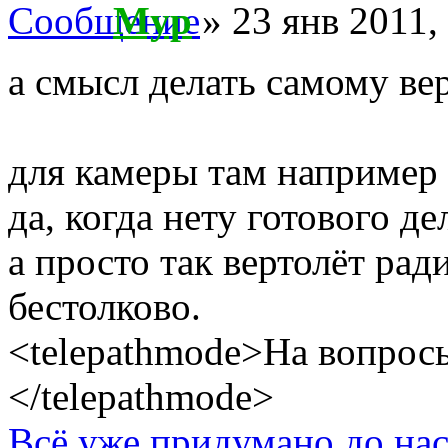
Myp
» 23 янв 2011,
а смысл делать самому ве
для камеры там например 
да, когда нету готового де
а просто так вертолёт рад
бестолково.
<telepathmode>На вопросы
</telepathmode>
Всё уже придумано до нас