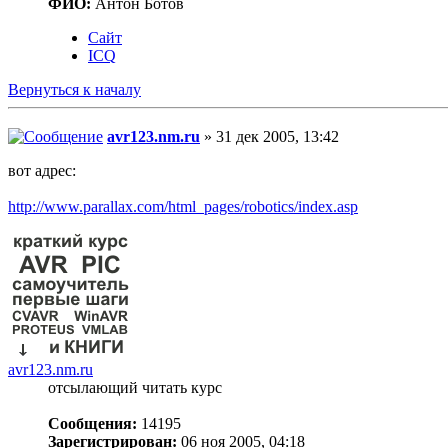
ФИО:
Антон Ботов
Сайт
ICQ
Вернуться к началу
avr123.nm.ru
» 31 дек 2005, 13:42
вот адрес:
http://www.parallax.com/html_pages/robotics/index.asp
avr123.nm.ru
отсылающий читать курс
Сообщения:
14195
Зарегистрирован:
06 ноя 2005, 04:18