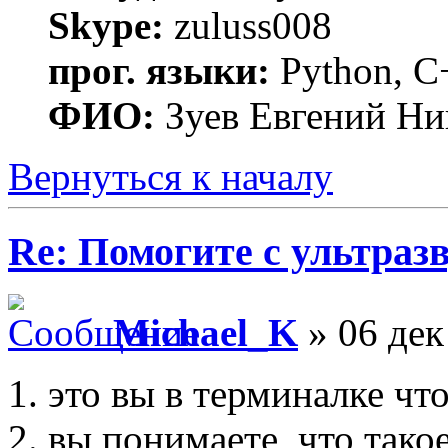
Skype:
zuluss008
прог. языки:
Python, C
ФИО:
Зуев Евгений Ни
Вернуться к началу
Re: Помогите с ультраз
Michael_K
» 06 дек
1. это вы в терминалке чт
2. вы понимаете, что тако