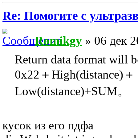
Re: Помогите с ультраз
Romikgy
» 06 дек 2
Return data format will b
0x22＋High(distance)＋
Low(distance)+SUM。
кусок из его пдфа