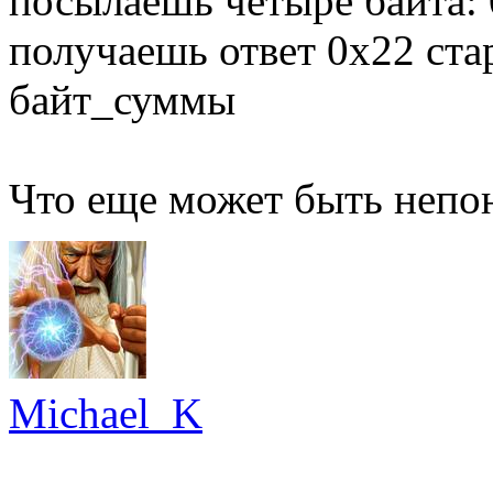
посылаешь четыре байта: 
получаешь ответ 0x22 ст
байт_суммы
Что еще может быть непо
Michael_K