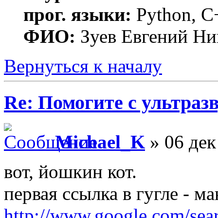
прог. языки:
Python, C
ФИО:
Зуев Евгений Ни
Вернуться к началу
Re: Помогите с ультраз
Michael_K
» 06 дек
вот, йошкин кот.
первая ссылка в гугле - м
http://www.google.com/s