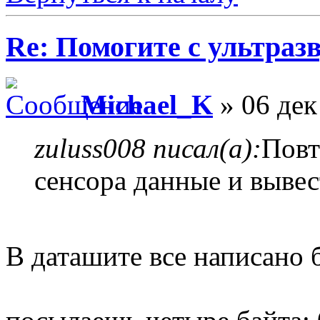
Re: Помогите с ультраз
Michael_K
» 06 дек
zuluss008 писал(а):
Повт
сенсора данные и вывес
В даташите все написано б