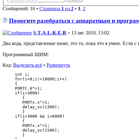
Сообщений: 16 •
Страница
1
из
2
•
1
,
2
Помогите разобраться с аппаратным и прог
S-T-A-L-K-E-R
» 13 авг 2010, 13:02
Два кода, представленые ниже, это то, пока что я умею. Если 
Программный ШИМ:
Код:
Выделить всё
•
Развернуть
int i;
for(i=0;i!=10000;i++)
{
PORTC.6^=1;
if(i<3000)
   {
   PORTx.x^=1;
   delay_us(1300);
   }
if(i>3000 && i<6000)
   {
   PORTx.x^=1;
   delay_us(1500);
   }