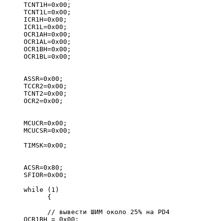
TCNT1H=0x00;
TCNT1L=0x00;
ICR1H=0x00;
ICR1L=0x00;
OCR1AH=0x00;
OCR1AL=0x00;
OCR1BH=0x00;
OCR1BL=0x00;
ASSR=0x00;
TCCR2=0x00;
TCNT2=0x00;
OCR2=0x00;
MCUCR=0x00;
MCUCSR=0x00;
TIMSK=0x00;
ACSR=0x80;
SFIOR=0x00;
while (1)
      {
      // вывести ШИМ около 25% на PD4
OCR1BH = 0x00; 