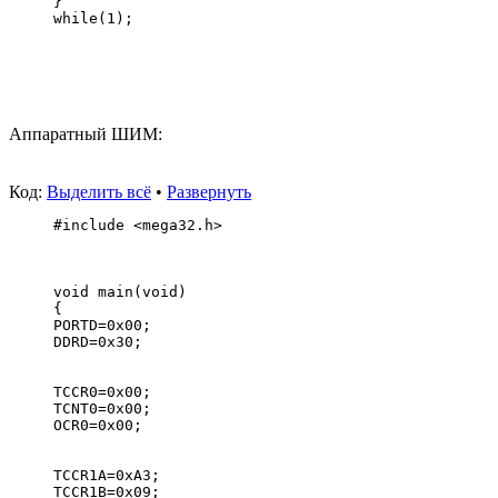
}
while(1);
Аппаратный ШИМ:
Код:
Выделить всё
•
Развернуть
#include <mega32.h>
void main(void)
{
PORTD=0x00;
DDRD=0x30;
TCCR0=0x00;
TCNT0=0x00;
OCR0=0x00;
TCCR1A=0xA3;
TCCR1B=0x09;