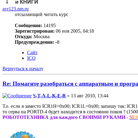
avr123.nm.ru
отсылающий читать курс
Сообщения:
14195
Зарегистрирован:
06 ноя 2005, 04:18
Откуда:
Москва
Предупреждения:
-8
Сайт
ICQ
Вернуться к началу
Re: Помагите разобраться с аппаратным и про
S-T-A-L-K-E-R
» 13 авг 2010, 13:44
Т.е. если я заместо ICR1H=0x00; ICR1L=0x00; запишу так: ICR
то серва на PORTD.4 будет находится в состоянии покоя ? (1500
РОБОТОТЕХНИКА для каждого СВОИМИ РУКАМИ -
S
E