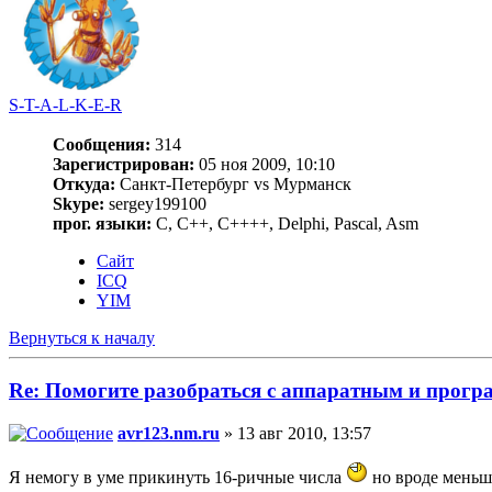
S-T-A-L-K-E-R
Сообщения:
314
Зарегистрирован:
05 ноя 2009, 10:10
Откуда:
Санкт-Петербург vs Мурманск
Skype:
sergey199100
прог. языки:
С, C++, C++++, Delphi, Pascal, Asm
Сайт
ICQ
YIM
Вернуться к началу
Re: Помогите разобраться с аппаратным и про
avr123.nm.ru
» 13 авг 2010, 13:57
Я немогу в уме прикинуть 16-ричные числа
но вроде меньше