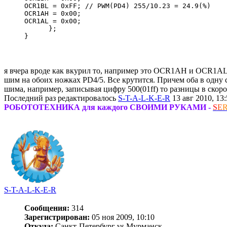
OCR1BL = 0xFF; // PWM(PD4) 255/10.23 = 24.9(%) 
OCR1AH = 0x00;
OCR1AL = 0x00;
      };
}
я вчера вроде как вкурил то, например это OCR1AH и OCR1AL (
шим на обоих ножках PD4/5. Все крутится. Причем оба в одну 
шима, например, записывая цифру 500(01ff) то разницы в скорос
Последний раз редактировалось
S-T-A-L-K-E-R
13 авг 2010, 13:
РОБОТОТЕХНИКА для каждого СВОИМИ РУКАМИ -
S
E
S-T-A-L-K-E-R
Сообщения:
314
Зарегистрирован:
05 ноя 2009, 10:10
Откуда:
Санкт-Петербург vs Мурманск