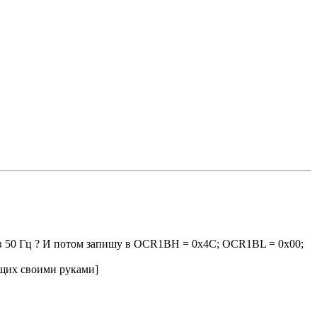
у в 50 Гц ? И потом запишу в OCR1BH = 0x4С; OCR1BL = 0x00;
их своими руками]