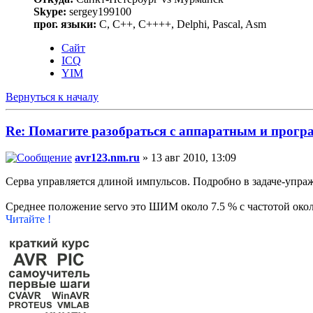
Skype:
sergey199100
прог. языки:
С, C++, C++++, Delphi, Pascal, Asm
Сайт
ICQ
YIM
Вернуться к началу
Re: Помагите разобраться с аппаратным и про
avr123.nm.ru
» 13 авг 2010, 13:09
Серва управляется длиной импульсов. Подробно в задаче-упра
Среднее положение servo это ШИМ около 7.5 % с частотой окол
Читайте !