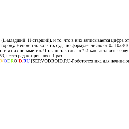
L-младший, H-старший), и то, что в них записывается цифра от
сторону. Непонятно вот что, судя по формуле: число от 0...1023
ти я них не заметил. Что я не так сделал ? И как заставить серву
53, всего редактировалось 1 раз.
R
V
O
D
R
O
I
D
.RU
[SERVODROID.RU-Робототехника для начинающ