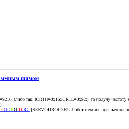
граммным шимом
1=9216; (либо так: ICR1H=0x16;ICR1L=0x92;), то получу частот
)
R
V
O
D
R
O
I
D
.RU
[SERVODROID.RU-Робототехника для начинающ