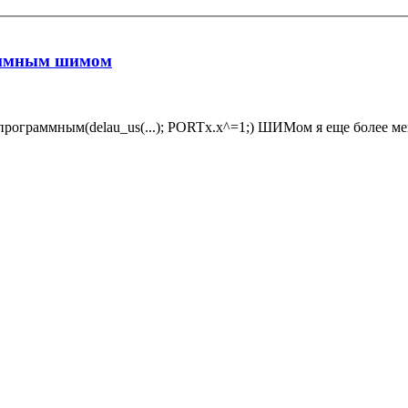
раммным шимом
с программным(delau_us(...); PORTx.x^=1;) ШИМом я еще более ме