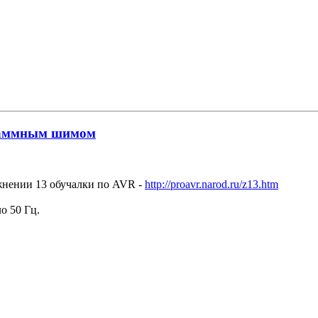
граммным шимом
жнении 13 обучалки по AVR -
http://proavr.narod.ru/z13.htm
о 50 Гц.