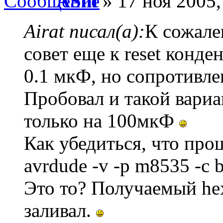
ASin
» 17 ноя 2005,
Airat писал(а):
К сожале
совет еще к reset конде
0.1 мкФ, но сопротивле
Пробовал и такой вариа
только на 100мкФ
Как убедиться, что про
avrdude -v -p m8535 -c bs
Это то? Получаемый hex
заливал.