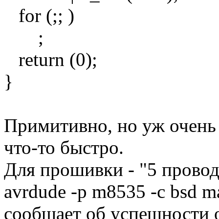
for (;; )
;
return (0);
}
Примитивно, но уж очень 
что-то быстро.
Для прошивки - "5 провод
avrdude -p m8535 -c bsd m
сообщает об успешности 