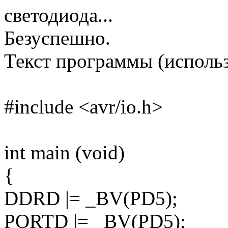
светодиода...
Безуспешно.
Текст программы (использ
#include <avr/io.h>
int main (void)
{
DDRD |= _BV(PD5);
PORTD |= _BV(PD5);