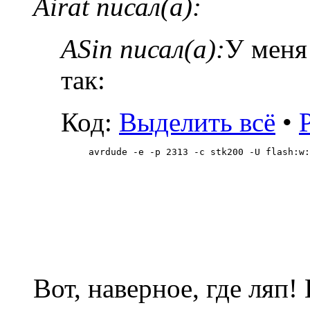
Airat писал(а):
ASin писал(а):
У меня
так:
Код:
Выделить всё
•
avrdude -e -p 2313 -c stk200 -U flash:w:
Вот, наверное, где ляп!