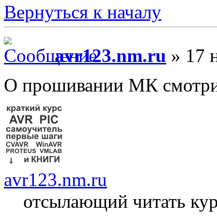
Вернуться к началу
avr123.nm.ru
» 17 н
О прошивании МК смотри 
avr123.nm.ru
отсылающий читать ку