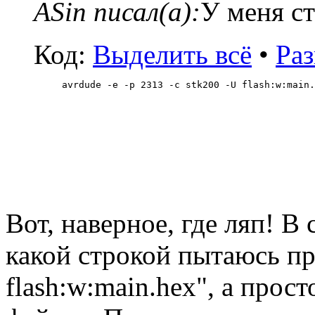
ASin писал(а):
У меня ст
Код:
Выделить всё
•
Раз
avrdude -e -p 2313 -c stk200 -U flash:w:main.
Вот, наверное, где ляп! В
какой строкой пытаюсь пр
flash:w:main.hex", а прос