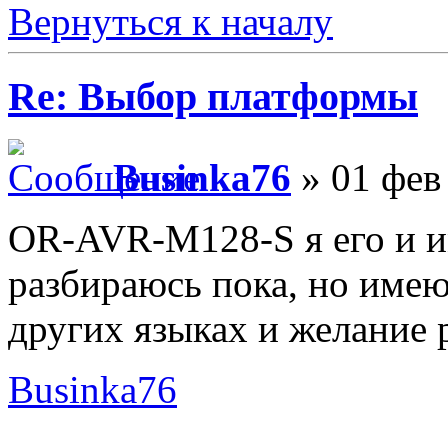
Вернуться к началу
Re: Выбор платформы
Businka76
» 01 фев
OR-AVR-M128-S я его и и
разбираюсь пока, но име
других языках и желание 
Businka76